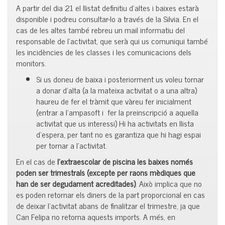
A partir del dia 21 el llistat definitiu d’altes i baixes estarà
disponible i podreu consultar-lo a través de la Silvia. En el
cas de les altes també rebreu un mail informatiu del
responsable de l’activitat, que serà qui us comuniqui també
les incidències de les classes i les comunicacions dels
monitors.
Si us doneu de baixa i posteriorment us voleu tornar
a donar d’alta (a la mateixa activitat o a una altra)
haureu de fer el tràmit que vàreu fer inicialment
(entrar a l’ampasoft i fer la preinscripció a aquella
activitat que us interessi) Hi ha activitats en llista
d’espera, per tant no es garantiza que hi hagi espai
per tornar a l’activitat.
En el cas de
l’extraescolar de piscina
les baixes només
poden ser trimestrals (excepte per raons mèdiques que
han de ser degudament acreditades)
. Això implica que no
es poden retornar els diners de la part proporcional en cas
de deixar l’activitat abans de finalitzar el trimestre, ja que
Can Felipa no retorna aquests imports. A més, en