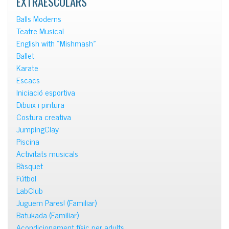
EXTRAESCOLARS
Balls Moderns
Teatre Musical
English with «Mishmash»
Ballet
Karate
Escacs
Iniciació esportiva
Dibuix i pintura
Costura creativa
JumpingClay
Piscina
Activitats musicals
Bàsquet
Fútbol
LabClub
Juguem Pares! (Familiar)
Batukada (Familiar)
Acondicionament físic per adults