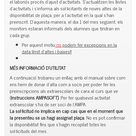
el laboriós procés d’ajust d’activitats. S’actualitzen les llistes
d’activitats i s’informa als sol·licitants de noves altes de la
disponibilitat de plaça, per a l’activitat en la qual s’han
preinscrit. D’aquesta manera, el dia 1 del mes següent, els
monitors estaran informats dels alumnes que tindran en
cada grup.
Per aquest motiu
no
podem fer excepcions en la
data límit d’altes i baixes!!
MÉS INFORMACIÓ D’UTILITAT
A continuació trobareu un enllaç amb el manual sobre com
ens hem de donar d’alta com a socis per poder fer les
preinscripcions als
extraescolars de cara al curs que ve
(
Instruccions AMPASOFT
)
. Per fer qualsevol activitat
extraescolar s’ha de ser soci de l’AMPA.
La sol·licitud no implica en cap cas que en el moment que
la presenteu se us hagi assignat
plaça
. No es pot confirmar
la disponibilitat fins que s’hagin recopilat totes les
sol·licituds del mes.