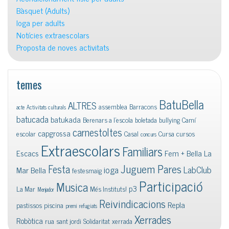
Bàsquet (Adults)
Ioga per adults
Notícies extraescolars
Proposta de noves activitats
temes
BatuBella
ALTRES
assemblea
Barracons
acte
Activitats culturals
batucada
batukada
Berenars a l'escola
boletada
bullying
Camí
carnestoltes
capgrossa
escolar
Casal
Cursa
cursos
concurs
Extraescolars
Familiars
Escacs
Fem + Bella La
Juguem Pares
Festa
ioga
LabClub
Mar Bella
festesmaig
Participació
Musica
p3
La Mar
Més Instituts!
Menjador
Reivindicacions
Repla
pastissos
piscina
premi
refugiats
Xerrades
Robòtica
rua
sant jordi
Solidaritat
xerrada