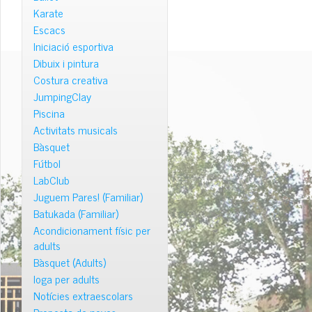
Karate
Escacs
Iniciació esportiva
Dibuix i pintura
Costura creativa
JumpingClay
Piscina
Activitats musicals
Bàsquet
Fútbol
LabClub
Juguem Pares! (Familiar)
Batukada (Familiar)
Acondicionament físic per
adults
Bàsquet (Adults)
Ioga per adults
Notícies extraescolars