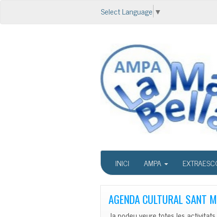
Select Language
▼
INICI
AMPA
EXTRAESC
AGENDA CULTURAL SANT M
Ja podeu veure totes les activitats 