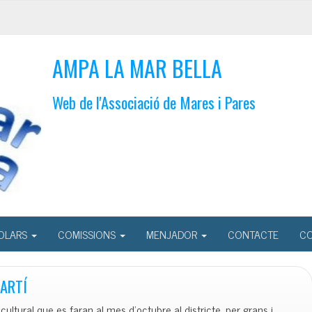
AMPA LA MAR BELLA
Web de l'Associació de Mares i Pares
OLARS
COMISSIONS
MENJADOR
CONTACTE
CO
ARTÍ
cultural que es faran al mes d’octubre al districte, per grans i