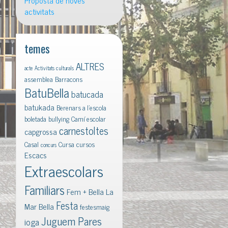
Proposta de noves
activitats
temes
ALTRES
acte
Activitats culturals
assemblea
Barracons
BatuBella
batucada
batukada
Berenars a l'escola
boletada
bullying
Camí escolar
carnestoltes
capgrossa
Casal
Cursa
cursos
concurs
Escacs
Extraescolars
Familiars
Fem + Bella La
Festa
Mar Bella
festesmaig
Juguem Pares
ioga