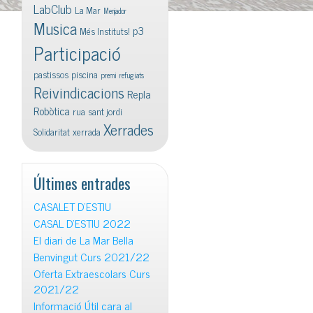
LabClub
La Mar
Menjador
Musica
p3
Més Instituts!
Participació
pastissos
piscina
premi
refugiats
Reivindicacions
Repla
Robòtica
rua
sant jordi
Xerrades
Solidaritat
xerrada
Últimes entrades
CASALET D’ESTIU
CASAL D’ESTIU 2022
El diari de La Mar Bella
Benvingut Curs 2021/22
Oferta Extraescolars Curs
2021/22
Informació Útil cara al