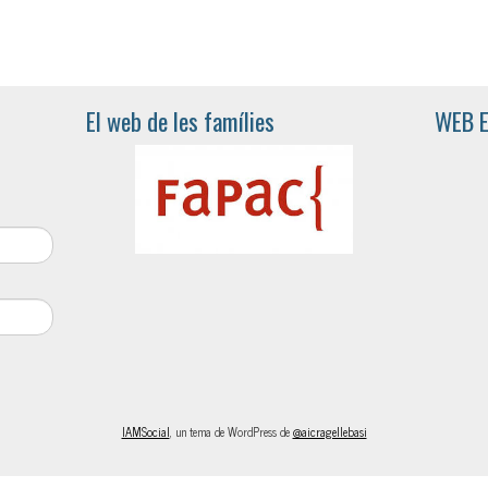
El web de les famílies
WEB 
IAMSocial
, un tema de WordPress de
@aicragellebasi