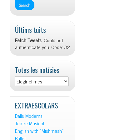
Últims tuits
Fetch Tweets
: Could not
authenticate you. Code: 32
Totes les notícies
Totes
les
notícies
EXTRAESCOLARS
Balls Moderns
Teatre Musical
English with «Mishmash»
Ballet