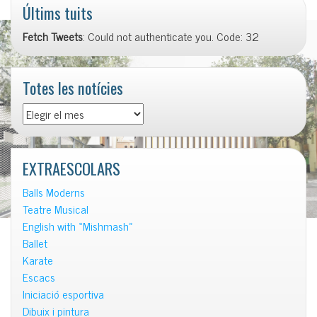
Últims tuits
Fetch Tweets
: Could not authenticate you. Code: 32
Totes les notícies
Totes
les
notícies
EXTRAESCOLARS
Balls Moderns
Teatre Musical
English with «Mishmash»
Ballet
Karate
Escacs
Iniciació esportiva
Dibuix i pintura