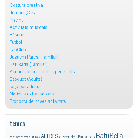
Costura creativa
JumpingClay
Piscina
Activitats musicals
Bàsquet
Fútbol
LabClub
Juguem Pares! (Familiar)
Batukada (Familiar)
Acondicionament físic per adults
Bàsquet (Adults)
Ioga per adults
Notícies extraescolars
Proposta de noves activitats
temes
BatuBella
ALTRES
assemblea
Barracons
acte
Activitats culturals