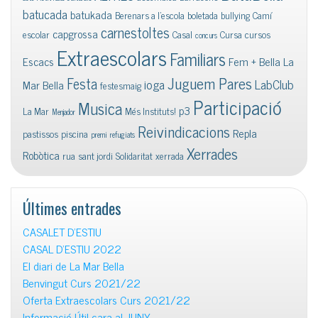
batucada
batukada
Berenars a l'escola
boletada
bullying
Camí
carnestoltes
capgrossa
escolar
Casal
Cursa
cursos
concurs
Extraescolars
Familiars
Escacs
Fem + Bella La
Juguem Pares
Festa
ioga
LabClub
Mar Bella
festesmaig
Participació
Musica
p3
La Mar
Més Instituts!
Menjador
Reivindicacions
Repla
pastissos
piscina
premi
refugiats
Xerrades
Robòtica
rua
sant jordi
Solidaritat
xerrada
Últimes entrades
CASALET D’ESTIU
CASAL D’ESTIU 2022
El diari de La Mar Bella
Benvingut Curs 2021/22
Oferta Extraescolars Curs 2021/22
Informació Útil cara al JUNY