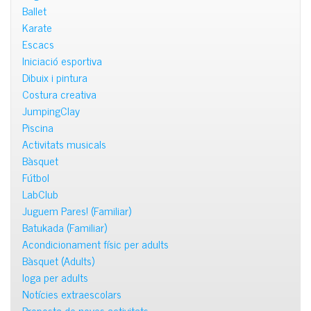
Ballet
Karate
Escacs
Iniciació esportiva
Dibuix i pintura
Costura creativa
JumpingClay
Piscina
Activitats musicals
Bàsquet
Fútbol
LabClub
Juguem Pares! (Familiar)
Batukada (Familiar)
Acondicionament físic per adults
Bàsquet (Adults)
Ioga per adults
Notícies extraescolars
Proposta de noves activitats