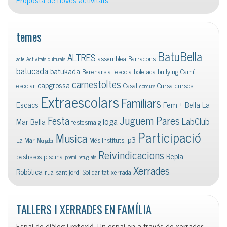
temes
BatuBella
ALTRES
assemblea
Barracons
acte
Activitats culturals
batucada
batukada
Berenars a l'escola
boletada
bullying
Camí
carnestoltes
capgrossa
escolar
Casal
Cursa
cursos
concurs
Extraescolars
Familiars
Escacs
Fem + Bella La
Juguem Pares
Festa
ioga
LabClub
Mar Bella
festesmaig
Participació
Musica
p3
La Mar
Més Instituts!
Menjador
Reivindicacions
Repla
pastissos
piscina
premi
refugiats
Xerrades
Robòtica
rua
sant jordi
Solidaritat
xerrada
TALLERS I XERRADES EN FAMÍLIA
Espai de diàleg i reflexió. Un espai on a través de xerrades,