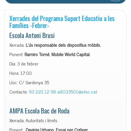
Xerrades del Programa Suport Educatiu a les
Famílies -Febrer-
Escola Antoni Brusi
Xerrada:
L’ús responsable dels dispositius mòbils.
Ponent:
Ramiro Tomé. Mobile World Capital.
Dia: 3 de febrer
Hora: 17:00
Lloc: C/ Sardenya 35
Contacte:
93 221 12 98
a8033501@xtec.cat
AMPA Escola Bac de Roda
Xerrada: Autoritats i límits
Ponent:
Davinia Urbano. Espai per Créixer