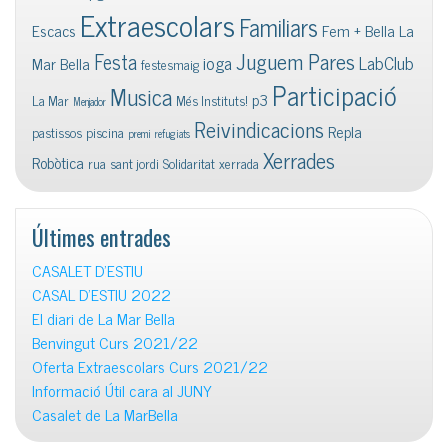
Extraescolars
Familiars
Escacs
Fem + Bella La
Juguem Pares
Festa
ioga
LabClub
Mar Bella
festesmaig
Participació
Musica
p3
La Mar
Més Instituts!
Menjador
Reivindicacions
Repla
pastissos
piscina
premi
refugiats
Xerrades
Robòtica
rua
sant jordi
Solidaritat
xerrada
Últimes entrades
CASALET D’ESTIU
CASAL D’ESTIU 2022
El diari de La Mar Bella
Benvingut Curs 2021/22
Oferta Extraescolars Curs 2021/22
Informació Útil cara al JUNY
Casalet de La MarBella