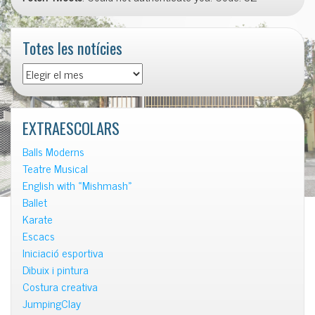
Totes les notícies
Totes
les
notícies
EXTRAESCOLARS
Balls Moderns
Teatre Musical
English with «Mishmash»
Ballet
Karate
Escacs
Iniciació esportiva
Dibuix i pintura
Costura creativa
JumpingClay