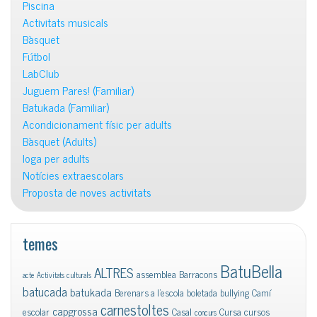
Piscina
Activitats musicals
Bàsquet
Fútbol
LabClub
Juguem Pares! (Familiar)
Batukada (Familiar)
Acondicionament físic per adults
Bàsquet (Adults)
Ioga per adults
Notícies extraescolars
Proposta de noves activitats
temes
BatuBella
ALTRES
assemblea
Barracons
acte
Activitats culturals
batucada
batukada
Berenars a l'escola
boletada
bullying
Camí
carnestoltes
capgrossa
escolar
Casal
Cursa
cursos
concurs