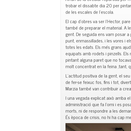
trobar el dissabte dia 20 per pinta
de les escales de l’escola.
El cap d’obres va ser l’Hector, pare 
també de preparar el material. A l
gent. De seguida ens vam posar a pi
punt, enmassillades, i les vores i 
totes les edats. Els més grans aju
equipats amb rodets i pinzells. Els
pintant alguna paret que no tocava
molt concentrat en la feina ,tant, 
L’actitud positiva de la gent, el s
de fer-se feixuc fos, fins i tot, dive
Marzia també van contribuir a cre
I una vegada explicat això arriba 
administració que fa l’orni i es po
morts, ni de respondre a les deman
És època de crisis, no hi ha cap 