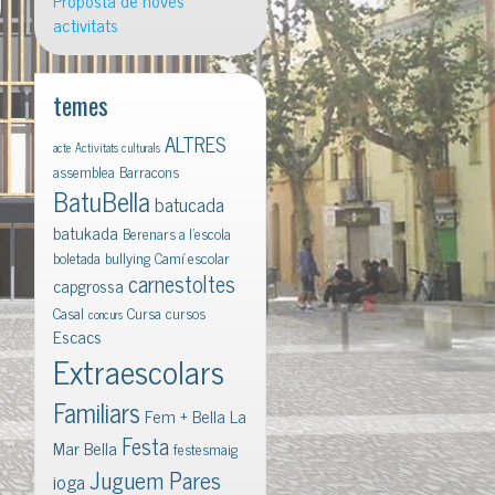
Proposta de noves
activitats
temes
ALTRES
acte
Activitats culturals
assemblea
Barracons
BatuBella
batucada
batukada
Berenars a l'escola
boletada
bullying
Camí escolar
carnestoltes
capgrossa
Casal
Cursa
cursos
concurs
Escacs
Extraescolars
Familiars
Fem + Bella La
Festa
Mar Bella
festesmaig
Juguem Pares
ioga