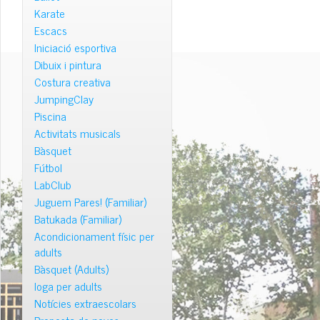
Karate
Escacs
Iniciació esportiva
Dibuix i pintura
Costura creativa
JumpingClay
Piscina
Activitats musicals
Bàsquet
Fútbol
LabClub
Juguem Pares! (Familiar)
Batukada (Familiar)
Acondicionament físic per
adults
Bàsquet (Adults)
Ioga per adults
Notícies extraescolars