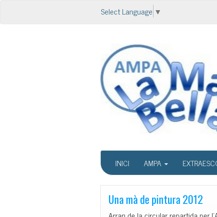
Select Language
▼
INICI
AMPA
EXTRAESC
Una mà de pintura 2012
Arran de la circular repartida pe