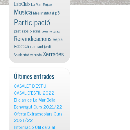
LabClub
La Mar
Menjador
Musica
p3
Més Instituts!
Participació
pastissos
piscina
premi
refugiats
Reivindicacions
Repla
Robòtica
rua
sant jordi
Xerrades
Solidaritat
xerrada
Últimes entrades
CASALET D’ESTIU
CASAL D’ESTIU 2022
El diari de La Mar Bella
Benvingut Curs 2021/22
Oferta Extraescolars Curs
2021/22
Informació Útil cara al