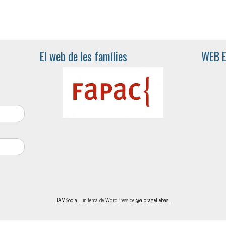
El web de les famílies
WEB 
IAMSocial
, un tema de WordPress de
@aicragellebasi