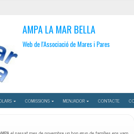
AMPA LA MAR BELLA
Web de l'Associació de Mares i Pares
OLARS
COMISSIONS
MENJADOR
CONTACTE
CO
r l’AMPA el passat mes de novembre un bon grup de famílies ens vam