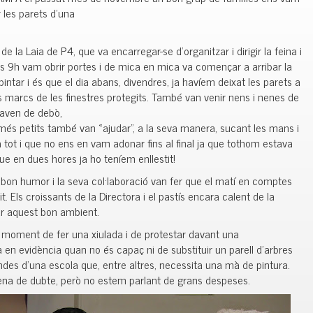
r les parets d’una
de la Laia de P4, que va encarregar-se d’organitzar i dirigir la feina i
es 9h vam obrir portes i de mica en mica va començar a arribar la
ntar i és que el dia abans, divendres, ja havíem deixat les parets a
els marcs de les finestres protegits. També van venir nens i nenes de
daven de debò,
 més petits també van «ajudar”, a la seva manera, sucant les mans i
 tot i que no ens en vam adonar fins al final ja que tothom estava
que en dues hores ja ho teníem enllestit!
eu bon humor i la seva col·laboració van fer que el matí en comptes
rtit. Els croissants de la Directora i el pastís encara calent de la
ar aquest bon ambient.
el moment de fer una xiulada i de protestar davant una
sa en evidència quan no és capaç ni de substituir un parell d’arbres
des d’una escola que, entre altres, necessita una mà de pintura.
mena de dubte, però no estem parlant de grans despeses.