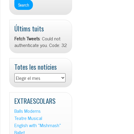
Últims tuits
Fetch Tweets
: Could not
authenticate you. Code: 32
Totes les notícies
Totes
les
notícies
EXTRAESCOLARS
Balls Moderns
Teatre Musical
English with «Mishmash»
Ballet