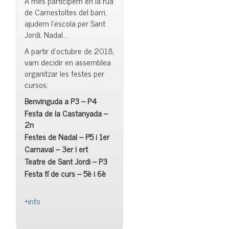
A més participem en la rua
de Carnestoltes del barri,
ajudem l’escola per Sant
Jordi, Nadal…
A partir d’octubre de 2018,
vam decidir en assemblea
organitzar les festes per
cursos:
Benvinguda a P3 – P4
Festa de la Castanyada –
2n
Festes de Nadal – P5 i 1er
Carnaval – 3er i ert
Teatre de Sant Jordi – P3
Festa fí de curs – 5è i 6è
+info