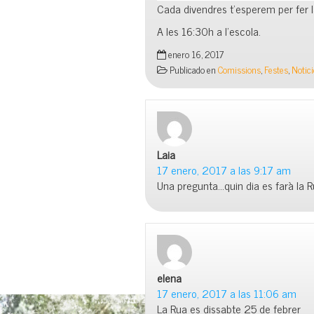
Cada divendres t’esperem per fer la
A les 16:30h a l’escola.
enero 16, 2017
Publicado en
Comissions
,
Festes
,
Notic
Laia
dice:
17 enero, 2017 a las 9:17 am
Una pregunta…quin dia es farà la R
elena
dice:
17 enero, 2017 a las 11:06 am
La Rua es dissabte 25 de febrer