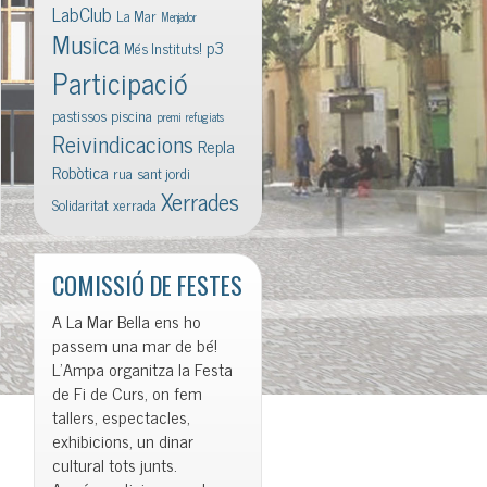
LabClub
La Mar
Menjador
Musica
p3
Més Instituts!
Participació
pastissos
piscina
premi
refugiats
Reivindicacions
Repla
Robòtica
rua
sant jordi
Xerrades
Solidaritat
xerrada
COMISSIÓ DE FESTES
A La Mar Bella ens ho
passem una mar de bé!
L’Ampa organitza la Festa
de Fi de Curs, on fem
tallers, espectacles,
exhibicions, un dinar
cultural tots junts.