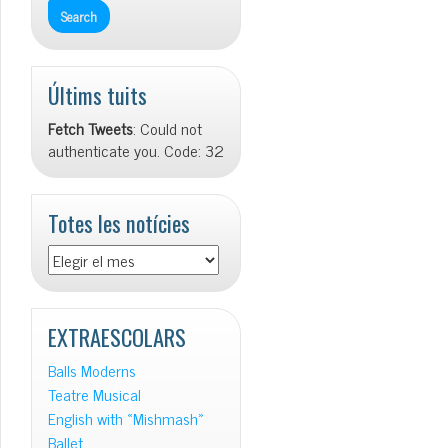
Últims tuits
Fetch Tweets
: Could not
authenticate you. Code: 32
Totes les notícies
Totes
les
notícies
EXTRAESCOLARS
Balls Moderns
Teatre Musical
English with «Mishmash»
Ballet