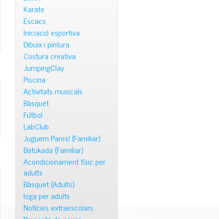
Karate
Escacs
Iniciació esportiva
Dibuix i pintura
Costura creativa
JumpingClay
Piscina
Activitats musicals
Bàsquet
Fútbol
LabClub
Juguem Pares! (Familiar)
Batukada (Familiar)
Acondicionament físic per
adults
Bàsquet (Adults)
Ioga per adults
Notícies extraescolars