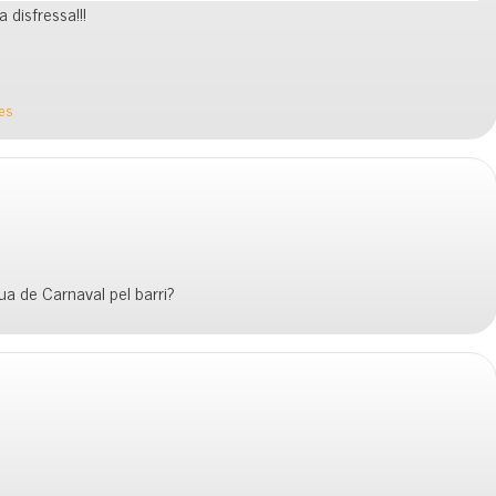
 disfressa!!!
ies
ua de Carnaval pel barri?