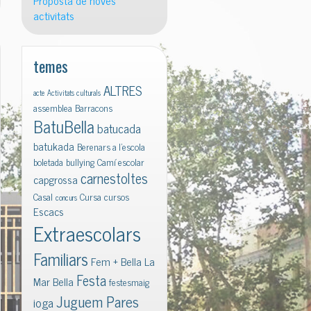
Proposta de noves
activitats
temes
ALTRES
acte
Activitats culturals
assemblea
Barracons
BatuBella
batucada
batukada
Berenars a l'escola
boletada
bullying
Camí escolar
carnestoltes
capgrossa
Casal
Cursa
cursos
concurs
Escacs
Extraescolars
Familiars
Fem + Bella La
Festa
Mar Bella
festesmaig
Juguem Pares
ioga