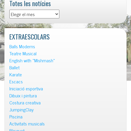
Totes les notícies
Totes
les
notícies
EXTRAESCOLARS
Balls Moderns
Teatre Musical
English with «Mishmash»
Ballet
Karate
Escacs
Iniciació esportiva
Dibuix i pintura
Costura creativa
JumpingClay
Piscina
Activitats musicals
Bàsquet