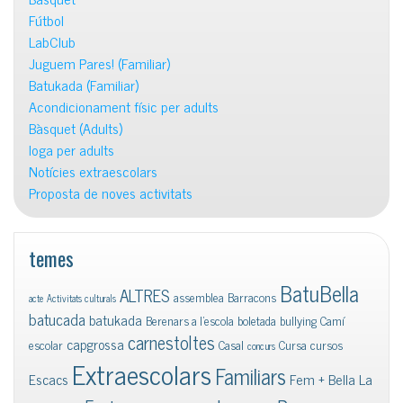
Fútbol
LabClub
Juguem Pares! (Familiar)
Batukada (Familiar)
Acondicionament físic per adults
Bàsquet (Adults)
Ioga per adults
Notícies extraescolars
Proposta de noves activitats
temes
BatuBella
ALTRES
assemblea
Barracons
acte
Activitats culturals
batucada
batukada
Berenars a l'escola
boletada
bullying
Camí
carnestoltes
capgrossa
escolar
Casal
Cursa
cursos
concurs
Extraescolars
Familiars
Escacs
Fem + Bella La