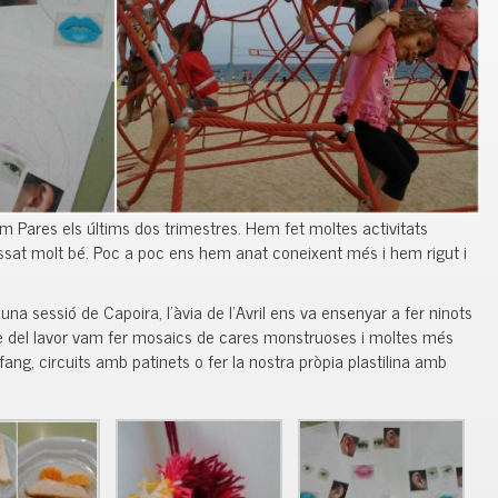
 Pares els últims dos trimestres. Hem fet moltes activitats
ssat molt bé. Poc a poc ens hem anat coneixent més i hem rigut i
 una sessió de Capoira, l’àvia de l’Avril ens va ensenyar a fer ninots
re del Iavor vam fer mosaics de cares monstruoses i moltes més
fang, circuits amb patinets o fer la nostra pròpia plastilina amb