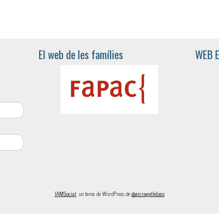
El web de les famílies
WEB 
IAMSocial
, un tema de WordPress de
@aicragellebasi