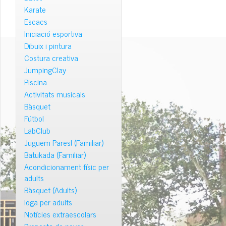
Karate
Escacs
Iniciació esportiva
Dibuix i pintura
Costura creativa
JumpingClay
Piscina
Activitats musicals
Bàsquet
Fútbol
LabClub
Juguem Pares! (Familiar)
Batukada (Familiar)
Acondicionament físic per
adults
Bàsquet (Adults)
Ioga per adults
Notícies extraescolars