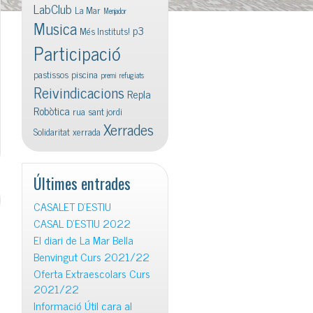
LabClub
La Mar
Menjador
Musica
p3
Més Instituts!
Participació
pastissos
piscina
premi
refugiats
Reivindicacions
Repla
Robòtica
rua
sant jordi
Xerrades
Solidaritat
xerrada
Últimes entrades
CASALET D’ESTIU
CASAL D’ESTIU 2022
El diari de La Mar Bella
Benvingut Curs 2021/22
Oferta Extraescolars Curs
2021/22
Informació Útil cara al