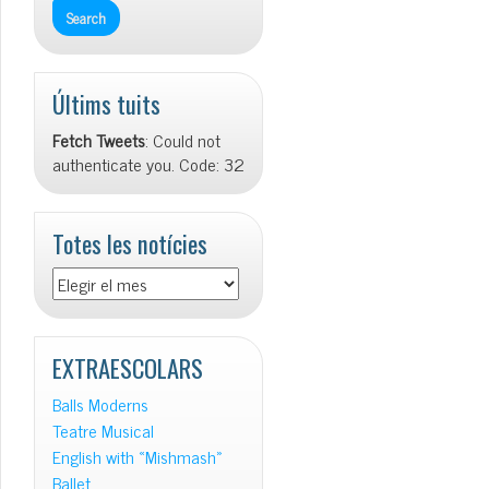
Últims tuits
Fetch Tweets
: Could not
authenticate you. Code: 32
Totes les notícies
Totes
les
notícies
EXTRAESCOLARS
Balls Moderns
Teatre Musical
English with «Mishmash»
Ballet