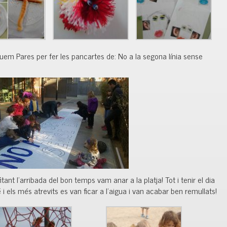
guem Pares per fer les pancartes de: No a la segona línia sense
itant l’arribada del bon temps vam anar a la platja! Tot i tenir el dia
 els més atrevits es van ficar a l’aigua i van acabar ben remullats!