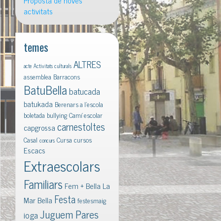
Proposta de noves
activitats
temes
ALTRES
acte
Activitats culturals
assemblea
Barracons
BatuBella
batucada
batukada
Berenars a l'escola
boletada
bullying
Camí escolar
carnestoltes
capgrossa
Casal
Cursa
cursos
concurs
Escacs
Extraescolars
Familiars
Fem + Bella La
Festa
Mar Bella
festesmaig
Juguem Pares
ioga