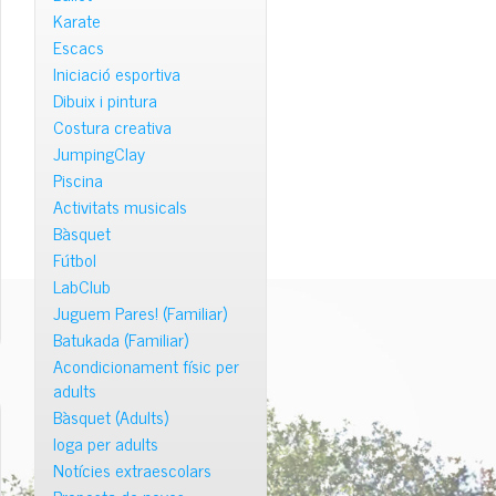
Karate
Escacs
Iniciació esportiva
Dibuix i pintura
Costura creativa
JumpingClay
Piscina
Activitats musicals
Bàsquet
Fútbol
LabClub
Juguem Pares! (Familiar)
Batukada (Familiar)
Acondicionament físic per
adults
Bàsquet (Adults)
Ioga per adults
Notícies extraescolars