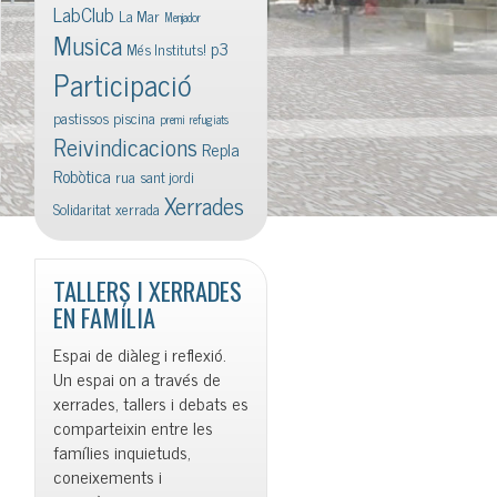
LabClub
La Mar
Menjador
Musica
p3
Més Instituts!
Participació
pastissos
piscina
premi
refugiats
Reivindicacions
Repla
Robòtica
rua
sant jordi
Xerrades
Solidaritat
xerrada
TALLERS I XERRADES
EN FAMÍLIA
Espai de diàleg i reflexió.
Un espai on a través de
xerrades, tallers i debats es
comparteixin entre les
famílies inquietuds,
coneixements i