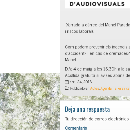
Xerrada a càrrec del Manel Parada
i riscos laborals.
Com podem prevenir els incendis a
d’accident? I en cas de cremades? 
Manel.
DIA: 4 de maig a les 16.30h a la sa
Acollida gratuita si avises abans 
abril 24, 2018
Publicado en
Actes
,
Agenda
,
Tallers i x
Deja una respuesta
Tu dirección de correo electrónico
Comentario