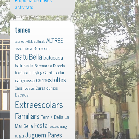
Proposta de noves
activitats
temes
ALTRES
acte
Activitats culturals
assemblea
Barracons
BatuBella
batucada
batukada
Berenars a l'escola
boletada
bullying
Camí escolar
carnestoltes
capgrossa
Casal
Cursa
cursos
concurs
Escacs
Extraescolars
Familiars
Fem + Bella La
Festa
Mar Bella
festesmaig
Juguem Pares
ioga