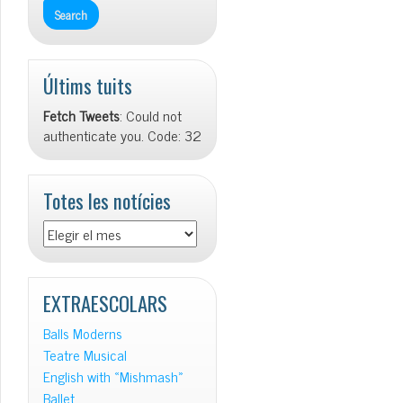
Últims tuits
Fetch Tweets
: Could not
authenticate you. Code: 32
Totes les notícies
Totes
les
notícies
EXTRAESCOLARS
Balls Moderns
Teatre Musical
English with «Mishmash»
Ballet