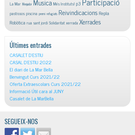
Participació
Musica
p3
La Mar
Més Instituts!
Menjador
Reivindicacions
Repla
pastissos
piscina
premi
refugiats
Xerrades
Robòtica
rua
sant jordi
Solidaritat
xerrada
Últimes entrades
CASALET D’ESTIU
CASAL D’ESTIU 2022
El diari de La Mar Bella
Benvingut Curs 2021/22
Oferta Extraescolars Curs 2021/22
Informació Útil cara al JUNY
Casalet de La MarBella
SEGUEIX-NOS