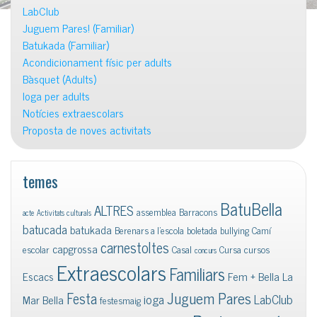
LabClub
Juguem Pares! (Familiar)
Batukada (Familiar)
Acondicionament físic per adults
Bàsquet (Adults)
Ioga per adults
Notícies extraescolars
Proposta de noves activitats
temes
BatuBella
ALTRES
assemblea
Barracons
acte
Activitats culturals
batucada
batukada
Berenars a l'escola
boletada
bullying
Camí
carnestoltes
capgrossa
escolar
Casal
Cursa
cursos
concurs
Extraescolars
Familiars
Escacs
Fem + Bella La
Juguem Pares
Festa
ioga
LabClub
Mar Bella
festesmaig