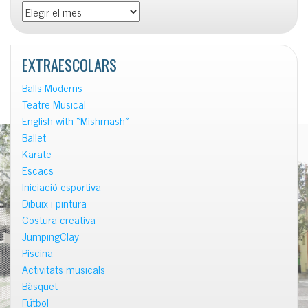
Totes
les
notícies
EXTRAESCOLARS
Balls Moderns
Teatre Musical
English with «Mishmash»
Ballet
Karate
Escacs
Iniciació esportiva
Dibuix i pintura
Costura creativa
JumpingClay
Piscina
Activitats musicals
Bàsquet
Fútbol