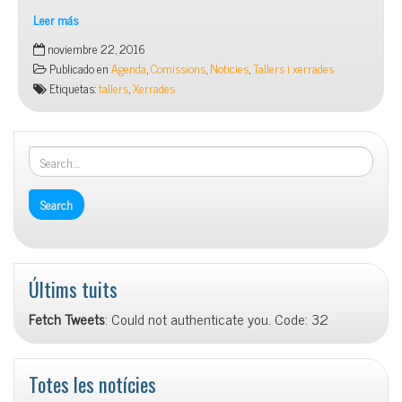
Leer más
EL
noviembre 22, 2016
MEU
Publicado en
Agenda
,
Comissions
,
Noticies
,
Tallers i xerrades
FILL/A
Etiquetas:
tallers
,
Xerrades
ÉS
PREADOLESCENT,
I
ARA
QUÈ?
Últims tuits
Fetch Tweets
: Could not authenticate you. Code: 32
Totes les notícies