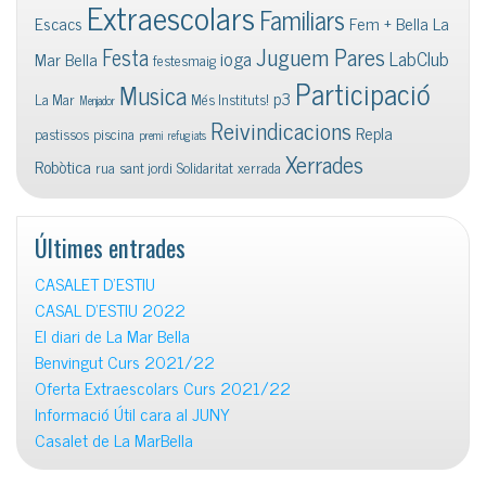
Extraescolars
Familiars
Escacs
Fem + Bella La
Juguem Pares
Festa
ioga
LabClub
Mar Bella
festesmaig
Participació
Musica
p3
La Mar
Més Instituts!
Menjador
Reivindicacions
Repla
pastissos
piscina
premi
refugiats
Xerrades
Robòtica
rua
sant jordi
Solidaritat
xerrada
Últimes entrades
CASALET D’ESTIU
CASAL D’ESTIU 2022
El diari de La Mar Bella
Benvingut Curs 2021/22
Oferta Extraescolars Curs 2021/22
Informació Útil cara al JUNY
Casalet de La MarBella