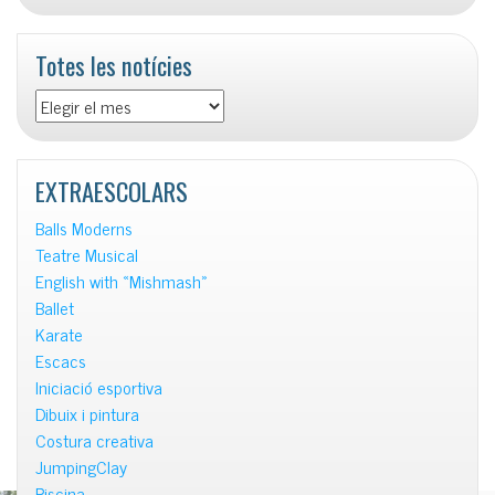
Totes les notícies
Totes
les
notícies
EXTRAESCOLARS
Balls Moderns
Teatre Musical
English with «Mishmash»
Ballet
Karate
Escacs
Iniciació esportiva
Dibuix i pintura
Costura creativa
JumpingClay
Piscina