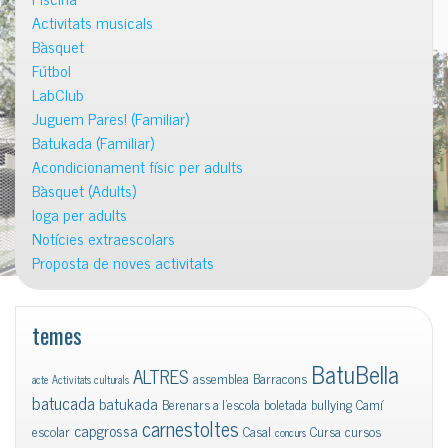
Activitats musicals
Bàsquet
Fútbol
LabClub
Juguem Pares! (Familiar)
Batukada (Familiar)
Acondicionament físic per adults
Bàsquet (Adults)
Ioga per adults
Notícies extraescolars
Proposta de noves activitats
temes
BatuBella
ALTRES
assemblea
Barracons
acte
Activitats culturals
batucada
batukada
Berenars a l'escola
boletada
bullying
Camí
carnestoltes
capgrossa
escolar
Casal
Cursa
cursos
concurs