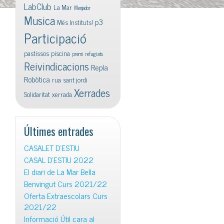
LabClub
La Mar
Menjador
Musica
p3
Més Instituts!
Participació
pastissos
piscina
premi
refugiats
Reivindicacions
Repla
Robòtica
rua
sant jordi
Xerrades
Solidaritat
xerrada
Últimes entrades
CASALET D’ESTIU
CASAL D’ESTIU 2022
El diari de La Mar Bella
Benvingut Curs 2021/22
Oferta Extraescolars Curs
2021/22
Informació Útil cara al