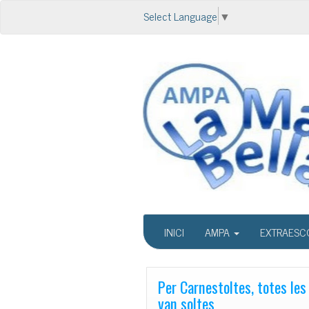
Select Language
▼
INICI
AMPA
EXTRAESC
Per Carnestoltes, totes les
van soltes