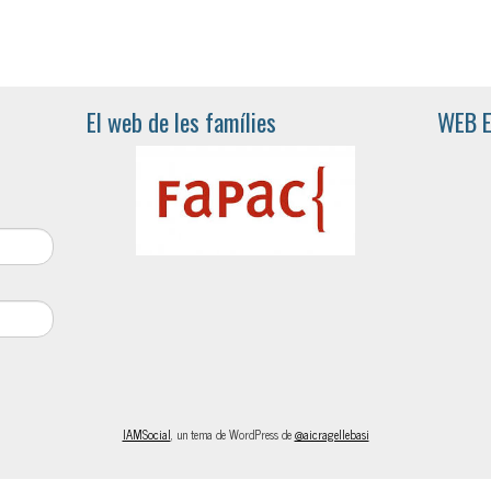
El web de les famílies
WEB 
IAMSocial
, un tema de WordPress de
@aicragellebasi