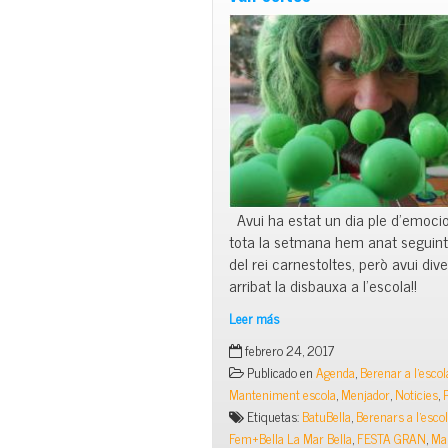
Avui ha estat un dia ple d’emoci
tota la setmana hem anat seguint
del rei carnestoltes, però avui div
arribat la disbauxa a l’escola!!
Leer más
Per
febrero 24, 2017
Carnestoltes,
Publicado en
Agenda
,
Berenar a l'escol
totes
Manteniment escola
,
Menjador
,
Noticies
,
les
Etiquetas:
BatuBella
,
Berenars a l'esco
bèsties
Fem+Bella La Mar Bella
,
FESTA GRAN
,
Ma