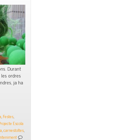
ons. Durant
 les ordres
endres, ja ha
a
,
Festes
,
Projecte Escola
la
,
carnestoltes
,
nteniment