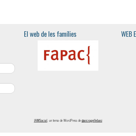
El web de les famílies
WEB 
IAMSocial
, un tema de WordPress de
@aicragellebasi