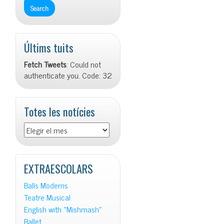
Últims tuits
Fetch Tweets
: Could not
authenticate you. Code: 32
Totes les notícies
Totes
les
notícies
EXTRAESCOLARS
Balls Moderns
Teatre Musical
English with «Mishmash»
Ballet