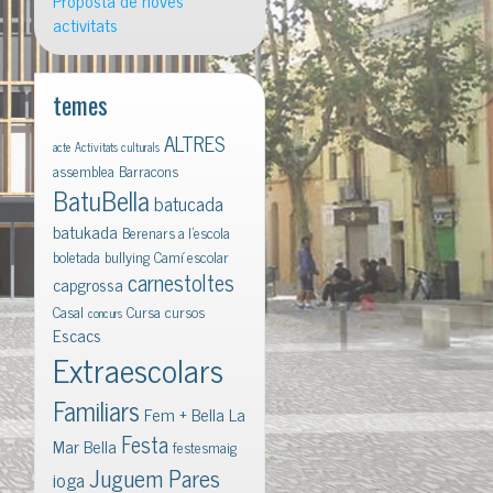
Proposta de noves
activitats
temes
ALTRES
acte
Activitats culturals
assemblea
Barracons
BatuBella
batucada
batukada
Berenars a l'escola
boletada
bullying
Camí escolar
carnestoltes
capgrossa
Casal
Cursa
cursos
concurs
Escacs
Extraescolars
Familiars
Fem + Bella La
Festa
Mar Bella
festesmaig
Juguem Pares
ioga