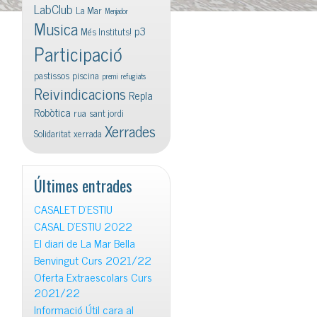
LabClub
La Mar
Menjador
Musica
p3
Més Instituts!
Participació
pastissos
piscina
premi
refugiats
Reivindicacions
Repla
Robòtica
rua
sant jordi
Xerrades
Solidaritat
xerrada
Últimes entrades
CASALET D’ESTIU
CASAL D’ESTIU 2022
El diari de La Mar Bella
Benvingut Curs 2021/22
Oferta Extraescolars Curs
2021/22
Informació Útil cara al