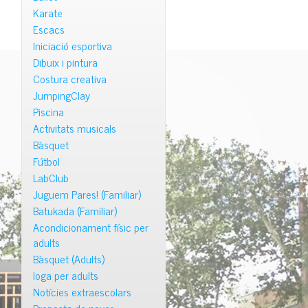
Karate
Escacs
Iniciació esportiva
Dibuix i pintura
Costura creativa
JumpingClay
Piscina
Activitats musicals
Bàsquet
Fútbol
LabClub
Juguem Pares! (Familiar)
Batukada (Familiar)
Acondicionament físic per
adults
Bàsquet (Adults)
Ioga per adults
Notícies extraescolars