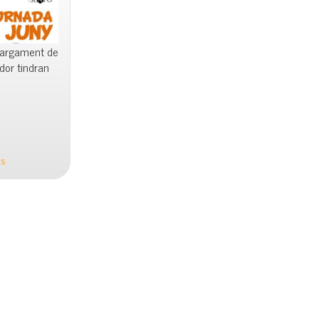
llargament de
dor tindran
s