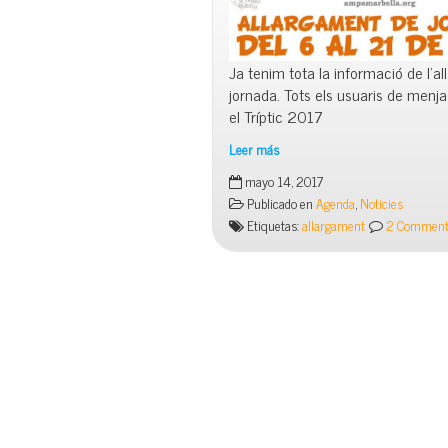
Ja tenim tota la informació de l’a
jornada. Tots els usuaris de menja
el Tríptic 2017
Leer más
Allargament
mayo 14, 2017
de
Publicado en
Agenda
,
Noticies
jornada
Etiquetas:
allargament
2 Comment
Juny
2017