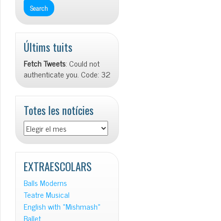
Últims tuits
Fetch Tweets
: Could not
authenticate you. Code: 32
Totes les notícies
Totes
les
notícies
EXTRAESCOLARS
Balls Moderns
Teatre Musical
English with «Mishmash»
Ballet