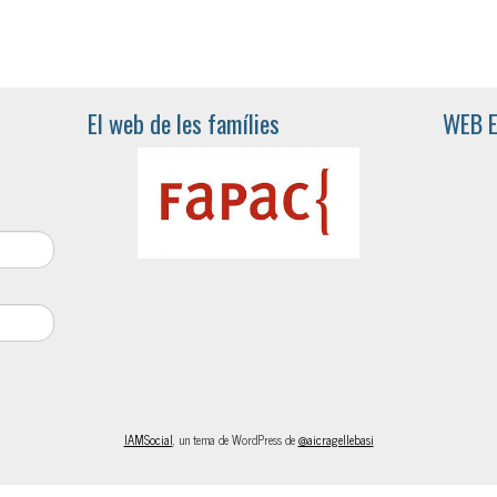
El web de les famílies
WEB 
IAMSocial
, un tema de WordPress de
@aicragellebasi