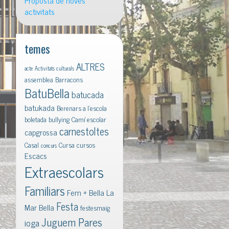
Proposta de noves
activitats
temes
ALTRES
acte
Activitats culturals
assemblea
Barracons
BatuBella
batucada
batukada
Berenars a l'escola
boletada
bullying
Camí escolar
carnestoltes
capgrossa
Casal
Cursa
cursos
concurs
Escacs
Extraescolars
Familiars
Fem + Bella La
Festa
Mar Bella
festesmaig
Juguem Pares
ioga