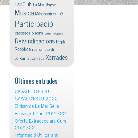
LabClub
La Mar
Menjador
Musica
p3
Més Instituts!
Participació
pastissos
piscina
premi
refugiats
Reivindicacions
Repla
Robòtica
rua
sant jordi
Xerrades
Solidaritat
xerrada
Últimes entrades
CASALET D’ESTIU
CASAL D’ESTIU 2022
El diari de La Mar Bella
Benvingut Curs 2021/22
Oferta Extraescolars Curs
2021/22
Informació Útil cara al