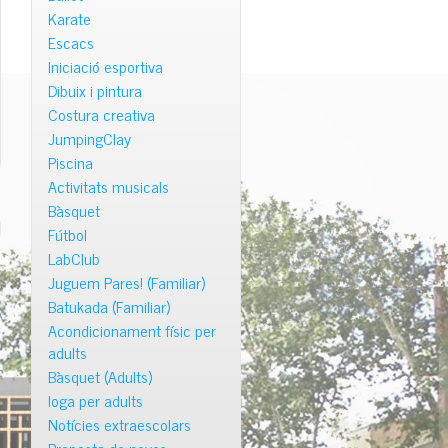
Karate
Escacs
Iniciació esportiva
Dibuix i pintura
Costura creativa
JumpingClay
Piscina
Activitats musicals
Bàsquet
Fútbol
LabClub
Juguem Pares! (Familiar)
Batukada (Familiar)
Acondicionament físic per
adults
Bàsquet (Adults)
Ioga per adults
Notícies extraescolars