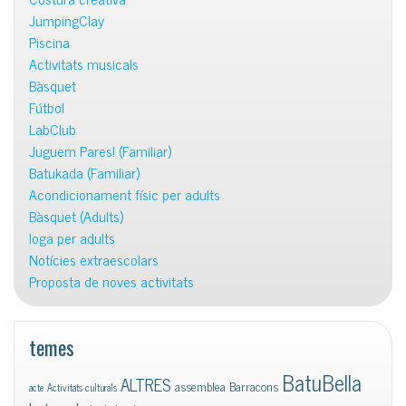
JumpingClay
Piscina
Activitats musicals
Bàsquet
Fútbol
LabClub
Juguem Pares! (Familiar)
Batukada (Familiar)
Acondicionament físic per adults
Bàsquet (Adults)
Ioga per adults
Notícies extraescolars
Proposta de noves activitats
temes
BatuBella
ALTRES
assemblea
Barracons
acte
Activitats culturals