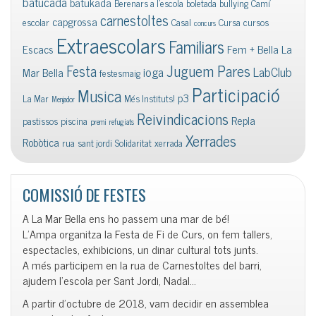
batucada
batukada
Berenars a l'escola
boletada
bullying
Camí
carnestoltes
capgrossa
escolar
Casal
Cursa
cursos
concurs
Extraescolars
Familiars
Escacs
Fem + Bella La
Juguem Pares
Festa
ioga
LabClub
Mar Bella
festesmaig
Participació
Musica
p3
La Mar
Més Instituts!
Menjador
Reivindicacions
Repla
pastissos
piscina
premi
refugiats
Xerrades
Robòtica
rua
sant jordi
Solidaritat
xerrada
COMISSIÓ DE FESTES
A La Mar Bella ens ho passem una mar de bé!
L’Ampa organitza la Festa de Fi de Curs, on fem tallers,
espectacles, exhibicions, un dinar cultural tots junts.
A més participem en la rua de Carnestoltes del barri,
ajudem l’escola per Sant Jordi, Nadal…
A partir d’octubre de 2018, vam decidir en assemblea