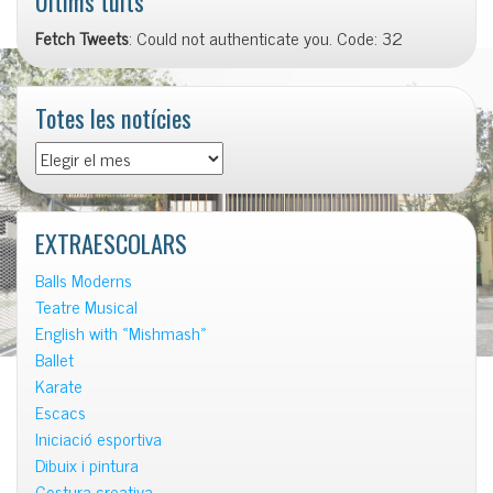
Últims tuits
Fetch Tweets
: Could not authenticate you. Code: 32
Totes les notícies
Totes
les
notícies
EXTRAESCOLARS
Balls Moderns
Teatre Musical
English with «Mishmash»
Ballet
Karate
Escacs
Iniciació esportiva
Dibuix i pintura
Costura creativa