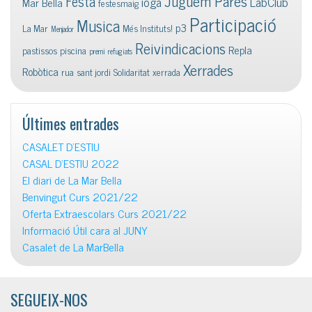
Juguem Pares
Festa
ioga
LabClub
Mar Bella
festesmaig
Participació
Musica
p3
La Mar
Més Instituts!
Menjador
Reivindicacions
Repla
pastissos
piscina
premi
refugiats
Xerrades
Robòtica
rua
sant jordi
Solidaritat
xerrada
Últimes entrades
CASALET D’ESTIU
CASAL D’ESTIU 2022
El diari de La Mar Bella
Benvingut Curs 2021/22
Oferta Extraescolars Curs 2021/22
Informació Útil cara al JUNY
Casalet de La MarBella
SEGUEIX-NOS