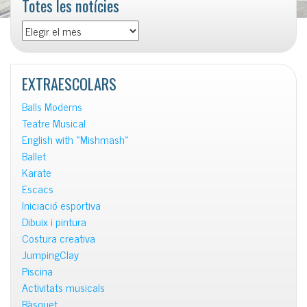
Totes les notícies
Totes
les
notícies
EXTRAESCOLARS
Balls Moderns
Teatre Musical
English with «Mishmash»
Ballet
Karate
Escacs
Iniciació esportiva
Dibuix i pintura
Costura creativa
JumpingClay
Piscina
Activitats musicals
Bàsquet