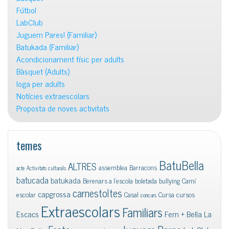
Fútbol
LabClub
Juguem Pares! (Familiar)
Batukada (Familiar)
Acondicionament físic per adults
Bàsquet (Adults)
Ioga per adults
Notícies extraescolars
Proposta de noves activitats
temes
BatuBella
ALTRES
assemblea
Barracons
acte
Activitats culturals
batucada
batukada
Berenars a l'escola
boletada
bullying
Camí
carnestoltes
capgrossa
escolar
Casal
Cursa
cursos
concurs
Extraescolars
Familiars
Escacs
Fem + Bella La