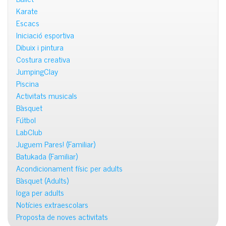
Karate
Escacs
Iniciació esportiva
Dibuix i pintura
Costura creativa
JumpingClay
Piscina
Activitats musicals
Bàsquet
Fútbol
LabClub
Juguem Pares! (Familiar)
Batukada (Familiar)
Acondicionament físic per adults
Bàsquet (Adults)
Ioga per adults
Notícies extraescolars
Proposta de noves activitats