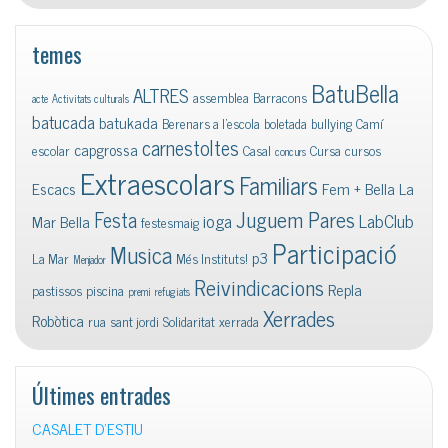
temes
BatuBella
ALTRES
assemblea
Barracons
acte
Activitats culturals
batucada
batukada
Berenars a l'escola
boletada
bullying
Camí
carnestoltes
capgrossa
escolar
Casal
Cursa
cursos
concurs
Extraescolars
Familiars
Escacs
Fem + Bella La
Juguem Pares
Festa
ioga
LabClub
Mar Bella
festesmaig
Participació
Musica
p3
La Mar
Més Instituts!
Menjador
Reivindicacions
Repla
pastissos
piscina
premi
refugiats
Xerrades
Robòtica
rua
sant jordi
Solidaritat
xerrada
Últimes entrades
CASALET D’ESTIU