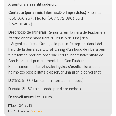
Argentona en sentit sud-nord.
Contacte (per a més informació o imprevistos)
: Elisenda
(666 056 967), Héctor (607 072 390), Jordi
(657900467).
Descripció de l’itinerari
: Remuntarem la riera de Riudameia
(també anomenada riera d’Òrrius o de Pins) des
d’Argentona fins a Òrrius, a la part més septentrional del
Parc de la Serralada Litoral. Enmig d’un bosc de ribera ben
tupit també podrem observar l’edifici neorenaixentista de
Can Navas i el pi monumental de Can Riudameia.
Recomanem portar
binocles
i
guies d’ocells i flora
, doncs hi
ha moltes possibilitats d’observar una gran biodiversitat.
Distància
: 10,2 km (anada i tornada incloses)
Durada
: 3h 30 min parada per dinar inclosa
Desnivell acumulat
: 100m.
abril 24, 2013
Publicado en
Noticies