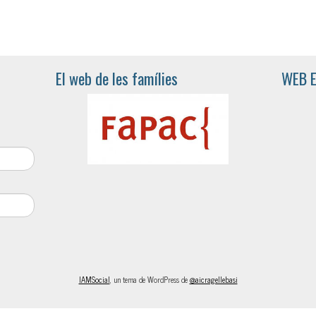
El web de les famílies
WEB 
IAMSocial
, un tema de WordPress de
@aicragellebasi