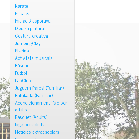
Karate
Escacs
Iniciació esportiva
Dibuix i pintura
Costura creativa
JumpingClay
Piscina
Activitats musicals
Bàsquet
Fútbol
LabClub
Juguem Pares! (Familiar)
Batukada (Familiar)
Acondicionament físic per
adults
Bàsquet (Adults)
Ioga per adults
Notícies extraescolars