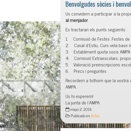
Benvolgudes sòcies i benvol
Us convidem a participar a la prop
al menjador
.
Es tractaran els punts següents:
1. Comissió de Festes: Festes de Ma
2. Casal d’Estiu, Curs vela base n
3. Establiment quota socis AMP
4. Comissió Extraescolars: propo
5. Valoració preinscripcions escola
6. Precs i preguntes
Recordem a tothom que la vostra a
AMPA.
Us hi esperem!
La junta de l’AMPA
mayo 2, 2016
Publicado en
Actes