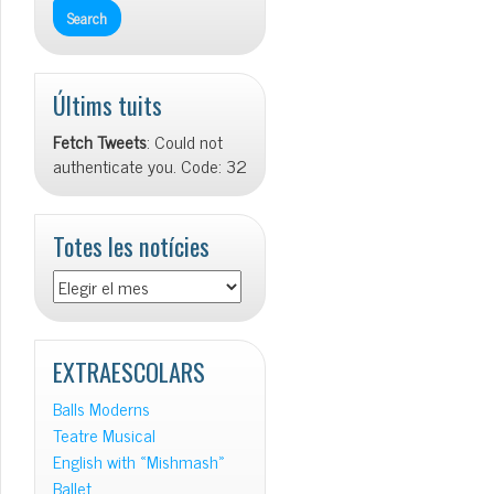
Últims tuits
Fetch Tweets
: Could not
authenticate you. Code: 32
Totes les notícies
Totes
les
notícies
EXTRAESCOLARS
Balls Moderns
Teatre Musical
English with «Mishmash»
Ballet