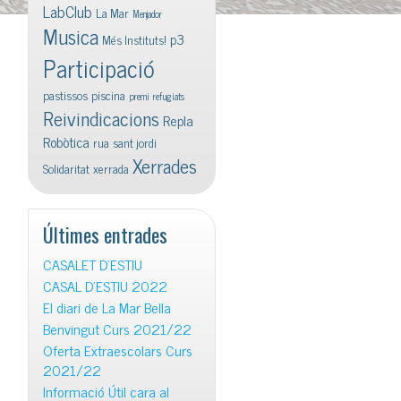
LabClub
La Mar
Menjador
Musica
p3
Més Instituts!
Participació
pastissos
piscina
premi
refugiats
Reivindicacions
Repla
Robòtica
rua
sant jordi
Xerrades
Solidaritat
xerrada
Últimes entrades
CASALET D’ESTIU
CASAL D’ESTIU 2022
El diari de La Mar Bella
Benvingut Curs 2021/22
Oferta Extraescolars Curs
2021/22
Informació Útil cara al