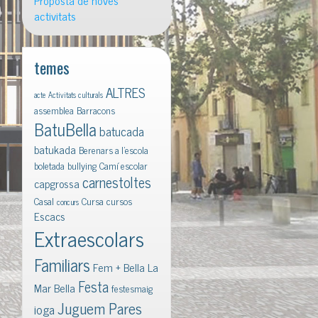
Proposta de noves
activitats
temes
ALTRES
acte
Activitats culturals
assemblea
Barracons
BatuBella
batucada
batukada
Berenars a l'escola
boletada
bullying
Camí escolar
carnestoltes
capgrossa
Casal
Cursa
cursos
concurs
Escacs
Extraescolars
Familiars
Fem + Bella La
Festa
Mar Bella
festesmaig
Juguem Pares
ioga