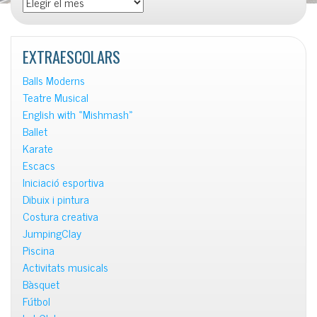
les
notícies
EXTRAESCOLARS
Balls Moderns
Teatre Musical
English with «Mishmash»
Ballet
Karate
Escacs
Iniciació esportiva
Dibuix i pintura
Costura creativa
JumpingClay
Piscina
Activitats musicals
Bàsquet
Fútbol