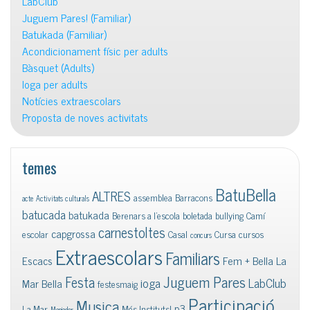
LabClub
Juguem Pares! (Familiar)
Batukada (Familiar)
Acondicionament físic per adults
Bàsquet (Adults)
Ioga per adults
Notícies extraescolars
Proposta de noves activitats
temes
BatuBella
ALTRES
assemblea
Barracons
acte
Activitats culturals
batucada
batukada
Berenars a l'escola
boletada
bullying
Camí
carnestoltes
capgrossa
escolar
Casal
Cursa
cursos
concurs
Extraescolars
Familiars
Escacs
Fem + Bella La
Juguem Pares
Festa
ioga
LabClub
Mar Bella
festesmaig
Participació
Musica
p3
La Mar
Més Instituts!
Menjador