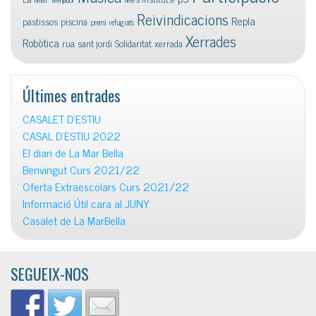
Reivindicacions
Repla
pastissos
piscina
premi
refugiats
Xerrades
Robòtica
rua
sant jordi
Solidaritat
xerrada
Últimes entrades
CASALET D’ESTIU
CASAL D’ESTIU 2022
El diari de La Mar Bella
Benvingut Curs 2021/22
Oferta Extraescolars Curs 2021/22
Informació Útil cara al JUNY
Casalet de La MarBella
SEGUEIX-NOS