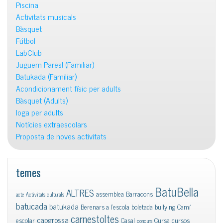
Piscina
Activitats musicals
Bàsquet
Fútbol
LabClub
Juguem Pares! (Familiar)
Batukada (Familiar)
Acondicionament físic per adults
Bàsquet (Adults)
Ioga per adults
Notícies extraescolars
Proposta de noves activitats
temes
BatuBella
ALTRES
assemblea
Barracons
acte
Activitats culturals
batucada
batukada
Berenars a l'escola
boletada
bullying
Camí
carnestoltes
capgrossa
escolar
Casal
Cursa
cursos
concurs