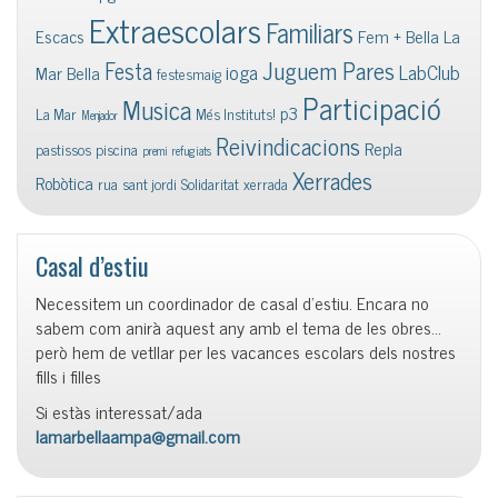
Extraescolars
Familiars
Escacs
Fem + Bella La
Juguem Pares
Festa
ioga
LabClub
Mar Bella
festesmaig
Participació
Musica
p3
La Mar
Més Instituts!
Menjador
Reivindicacions
Repla
pastissos
piscina
premi
refugiats
Xerrades
Robòtica
rua
sant jordi
Solidaritat
xerrada
Casal d’estiu
Necessitem un coordinador de casal d’estiu. Encara no
sabem com anirà aquest any amb el tema de les obres…
però hem de vetllar per les vacances escolars dels nostres
fills i filles
Si estàs interessat/ada
lamarbellaampa@gmail.com