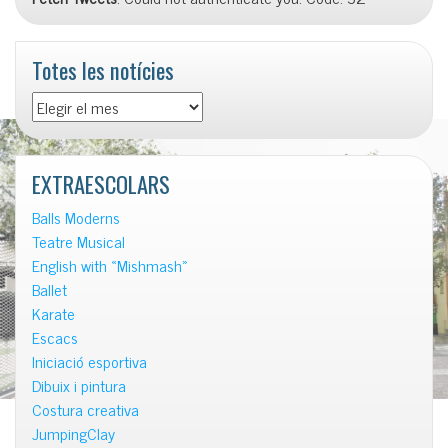
Totes les notícies
Totes
les
notícies
EXTRAESCOLARS
Balls Moderns
Teatre Musical
English with «Mishmash»
Ballet
Karate
Escacs
Iniciació esportiva
Dibuix i pintura
Costura creativa
JumpingClay