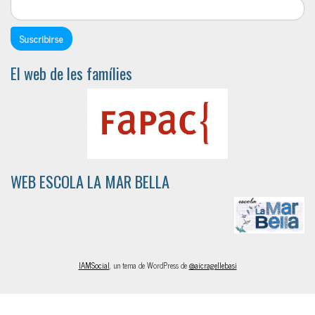
El web de les famílies
WEB ESCOLA LA MAR BELLA
IAMSocial
, un tema de WordPress de
@aicragellebasi