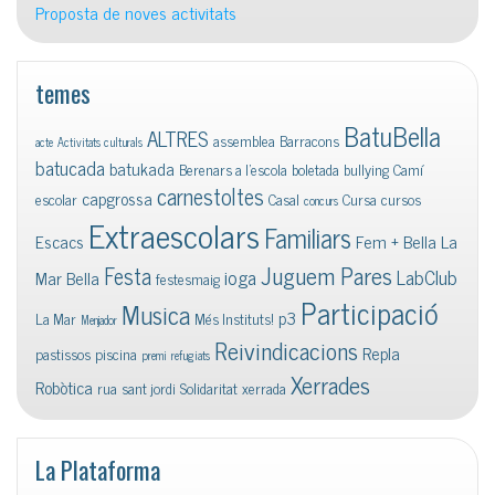
Proposta de noves activitats
temes
BatuBella
ALTRES
assemblea
Barracons
acte
Activitats culturals
batucada
batukada
Berenars a l'escola
boletada
bullying
Camí
carnestoltes
capgrossa
escolar
Casal
Cursa
cursos
concurs
Extraescolars
Familiars
Escacs
Fem + Bella La
Juguem Pares
Festa
ioga
LabClub
Mar Bella
festesmaig
Participació
Musica
p3
La Mar
Més Instituts!
Menjador
Reivindicacions
Repla
pastissos
piscina
premi
refugiats
Xerrades
Robòtica
rua
sant jordi
Solidaritat
xerrada
La Plataforma