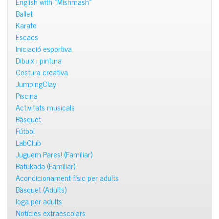
English with «Mishmash»
Ballet
Karate
Escacs
Iniciació esportiva
Dibuix i pintura
Costura creativa
JumpingClay
Piscina
Activitats musicals
Bàsquet
Fútbol
LabClub
Juguem Pares! (Familiar)
Batukada (Familiar)
Acondicionament físic per adults
Bàsquet (Adults)
Ioga per adults
Notícies extraescolars