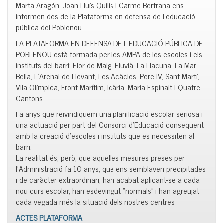
Marta Aragón, Joan Lluís Quilis i Carme Bertrana ens
informen des de la Plataforma en defensa de l’educació
pública del Poblenou.
LA PLATAFORMA EN DEFENSA DE L’EDUCACIÓ PÚBLICA DE
POBLENOU està formada per les AMPA de les escoles i els
instituts del barri: Flor de Maig, Fluvià, La Llacuna, La Mar
Bella, L’Arenal de Llevant, Les Acàcies, Pere IV, Sant Martí,
Vila Olímpica, Front Marítim, Icària, Maria Espinalt i Quatre
Cantons.
Fa anys que reivindiquem una planificació escolar seriosa i
una actuació per part del Consorci d’Educació conseqüent
amb la creació d’escoles i instituts que es necessiten al
barri.
La realitat és, però, que aquelles mesures preses per
l’Administració fa 10 anys, que ens semblaven precipitades
i de caràcter extraordinari, han acabat aplicant-se a cada
nou curs escolar, han esdevingut “normals” i han agreujat
cada vegada més la situació dels nostres centres
ACTES PLATAFORMA