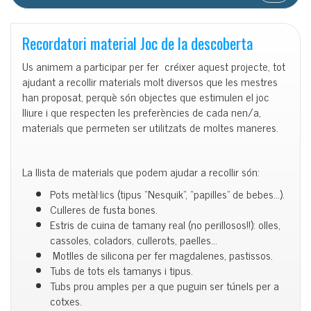
Recordatori material Joc de la descoberta
Us animem a participar per fer créixer aquest projecte, tot
ajudant a recollir materials molt diversos que les mestres
han proposat, perquè són objectes que estimulen el joc
lliure i que respecten les preferències de cada nen/a,
materials que permeten ser utilitzats de moltes maneres.
La llista de materials que podem ajudar a recollir són:
Pots metàl·lics (tipus “Nesquik”, “papilles” de bebes…).
Culleres de fusta bones.
Estris de cuina de tamany real (no perillosos!!): olles,
cassoles, coladors, cullerots, paelles…
Motlles de silicona per fer magdalenes, pastissos.
Tubs de tots els tamanys i tipus.
Tubs prou amples per a que puguin ser túnels per a
cotxes.