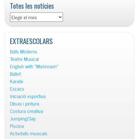
Totes les notícies
Totes
les
notícies
EXTRAESCOLARS
Balls Moderns
Teatre Musical
English with «Mishmash»
Ballet
Karate
Escacs
Iniciació esportiva
Dibuix i pintura
Costura creativa
JumpingClay
Piscina
Activitats musicals