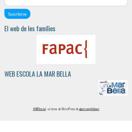
El web de les famílies
WEB ESCOLA LA MAR BELLA
IAMSocial
, un tema de WordPress de
@aicragellebasi