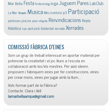
Juguem Pares
Festa
ioga
LabClub
Mar Bella
festesmaig
Participació
Musica
p3
La Mar
Més Instituts!
Menjador
Reivindicacions
Repla
pastissos
piscina
premi
refugiats
Xerrades
Robòtica
rua
sant jordi
Solidaritat
xerrada
COMISSIÓ FÀBRICA D’EINES
Som un grup de treball interessat en aportar material per
potenciar la creativitat i el joc lliure a l’escola en
col·laboració amb les/els mestres. Per això ideem,
proposem i fabriquem eines per fer construccions, eines
per crear mons, eines per jugar amb la llum,…
Vols formar part de la Fàbrica?
Contacte: Clara i Xell
lamarbellaampa@gmail.com