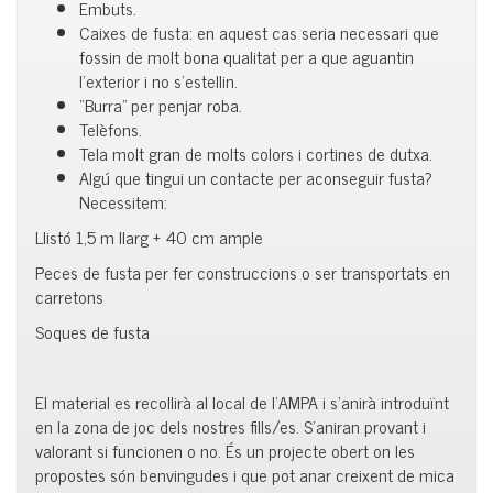
Embuts.
Caixes de fusta: en aquest cas seria necessari que
fossin de molt bona qualitat per a que aguantin
l’exterior i no s’estellin.
“Burra” per penjar roba.
Telèfons.
Tela molt gran de molts colors i cortines de dutxa.
Algú que tingui un contacte per aconseguir fusta?
Necessitem:
Llistó 1,5 m llarg + 40 cm ample
Peces de fusta per fer construccions o ser transportats en
carretons
Soques de fusta
El material es recollirà al local de l’AMPA i s’anirà introduïnt
en la zona de joc dels nostres fills/es. S’aniran provant i
valorant si funcionen o no. És un projecte obert on les
propostes són benvingudes i que pot anar creixent de mica