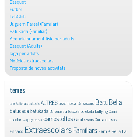
Bàsquet
Fútbol
LabClub
Juguem Pares! (Familiar)
Batukada (Familiar)
Acondicionament físic per adults
Bàsquet (Adults)
Ioga per adults
Notícies extraescolars
Proposta de noves activitats
temes
BatuBella
ALTRES
assemblea
Barracons
acte
Activitats culturals
batucada
batukada
Berenars a l'escola
boletada
bullying
Camí
carnestoltes
capgrossa
escolar
Casal
Cursa
cursos
concurs
Extraescolars
Familiars
Escacs
Fem + Bella La