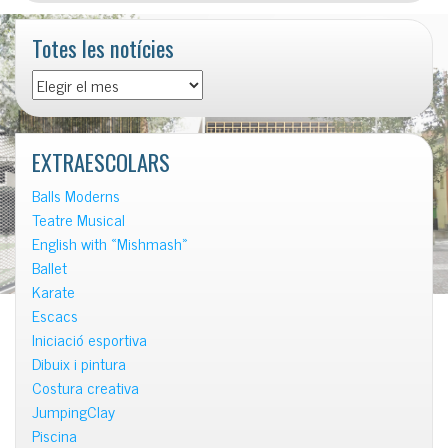
Totes les notícies
Totes
les
notícies
EXTRAESCOLARS
Balls Moderns
Teatre Musical
English with «Mishmash»
Ballet
Karate
Escacs
Iniciació esportiva
Dibuix i pintura
Costura creativa
JumpingClay
Piscina