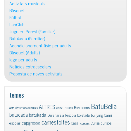
Activitats musicals
Bàsquet
Fútbol
LabClub
Juguem Pares! (Familiar)
Batukada (Familiar)
Acondicionament físic per adults
Bàsquet (Adults)
Ioga per adults
Notícies extraescolars
Proposta de noves activitats
temes
BatuBella
ALTRES
assemblea
Barracons
acte
Activitats culturals
batucada
batukada
Berenars a l'escola
boletada
bullying
Camí
carnestoltes
capgrossa
escolar
Casal
Cursa
cursos
concurs