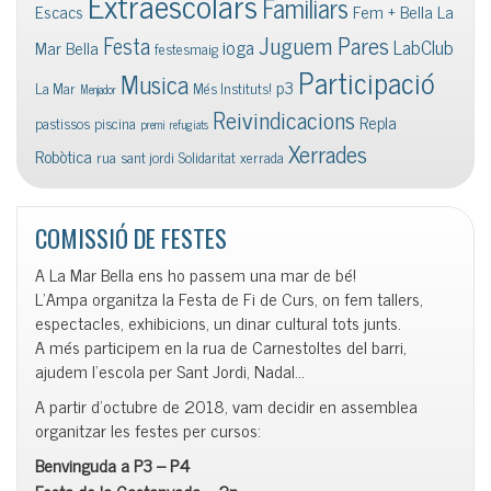
Extraescolars
Familiars
Escacs
Fem + Bella La
Juguem Pares
Festa
ioga
LabClub
Mar Bella
festesmaig
Participació
Musica
p3
La Mar
Més Instituts!
Menjador
Reivindicacions
Repla
pastissos
piscina
premi
refugiats
Xerrades
Robòtica
rua
sant jordi
Solidaritat
xerrada
COMISSIÓ DE FESTES
A La Mar Bella ens ho passem una mar de bé!
L’Ampa organitza la Festa de Fi de Curs, on fem tallers,
espectacles, exhibicions, un dinar cultural tots junts.
A més participem en la rua de Carnestoltes del barri,
ajudem l’escola per Sant Jordi, Nadal…
A partir d’octubre de 2018, vam decidir en assemblea
organitzar les festes per cursos:
Benvinguda a P3 – P4