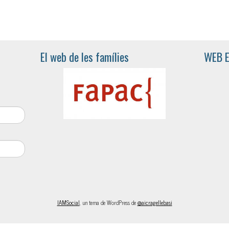
El web de les famílies
WEB 
IAMSocial
, un tema de WordPress de
@aicragellebasi