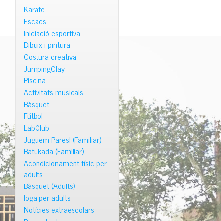
Karate
Escacs
Iniciació esportiva
Dibuix i pintura
Costura creativa
JumpingClay
Piscina
Activitats musicals
Bàsquet
Fútbol
LabClub
Juguem Pares! (Familiar)
Batukada (Familiar)
Acondicionament físic per
adults
Bàsquet (Adults)
Ioga per adults
Notícies extraescolars