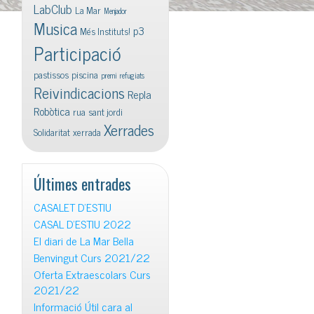
LabClub
La Mar
Menjador
Musica
p3
Més Instituts!
Participació
pastissos
piscina
premi
refugiats
Reivindicacions
Repla
Robòtica
rua
sant jordi
Xerrades
Solidaritat
xerrada
Últimes entrades
CASALET D’ESTIU
CASAL D’ESTIU 2022
El diari de La Mar Bella
Benvingut Curs 2021/22
Oferta Extraescolars Curs
2021/22
Informació Útil cara al