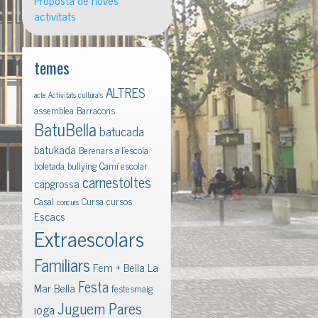
Proposta de noves
activitats
temes
ALTRES
acte
Activitats culturals
assemblea
Barracons
BatuBella
batucada
batukada
Berenars a l'escola
boletada
bullying
Camí escolar
carnestoltes
capgrossa
Casal
Cursa
cursos
concurs
Escacs
Extraescolars
Familiars
Fem + Bella La
Festa
Mar Bella
festesmaig
Juguem Pares
ioga