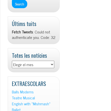
Últims tuits
Fetch Tweets
: Could not
authenticate you. Code: 32
Totes les notícies
Totes
les
notícies
EXTRAESCOLARS
Balls Moderns
Teatre Musical
English with «Mishmash»
Ballet