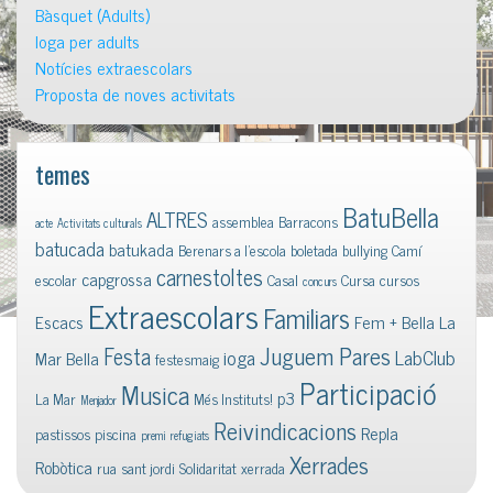
Bàsquet (Adults)
Ioga per adults
Notícies extraescolars
Proposta de noves activitats
temes
BatuBella
ALTRES
assemblea
Barracons
acte
Activitats culturals
batucada
batukada
Berenars a l'escola
boletada
bullying
Camí
carnestoltes
capgrossa
escolar
Casal
Cursa
cursos
concurs
Extraescolars
Familiars
Escacs
Fem + Bella La
Juguem Pares
Festa
ioga
LabClub
Mar Bella
festesmaig
Participació
Musica
p3
La Mar
Més Instituts!
Menjador
Reivindicacions
Repla
pastissos
piscina
premi
refugiats
Xerrades
Robòtica
rua
sant jordi
Solidaritat
xerrada