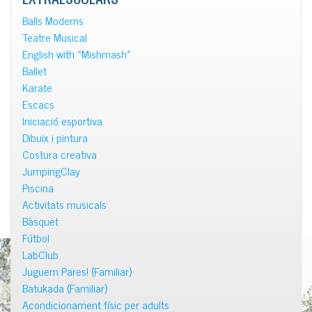
Balls Moderns
Teatre Musical
English with «Mishmash»
Ballet
Karate
Escacs
Iniciació esportiva
Dibuix i pintura
Costura creativa
JumpingClay
Piscina
Activitats musicals
Bàsquet
Fútbol
LabClub
Juguem Pares! (Familiar)
Batukada (Familiar)
Acondicionament físic per adults