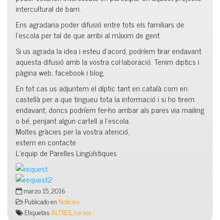
intercultural de barri.
Ens agradaria poder difusió entre tots els familiars de
l’escola per tal de que arribi al màxim de gent.
Si us agrada la idea i esteu d’acord, podríem tirar endavant
aquesta difusió amb la vostra col·laboració. Tenim diptics i
pàgina web, facebook i blog.
En tot cas us adjuntem el díptic tant en català com en
castellà per a que tingueu tota la informació i si ho tirem
endavant, doncs podríem fer-ho arribar als pares via mailing
o bé, penjant algun cartell a l’escola.
Moltes gràcies per la vostra atenció,
estem en contacte
L’equip de Parelles Lingüístiques
marzo 15, 2016
Publicado en
Noticies
Etiquetas:
ALTRES
,
cursos