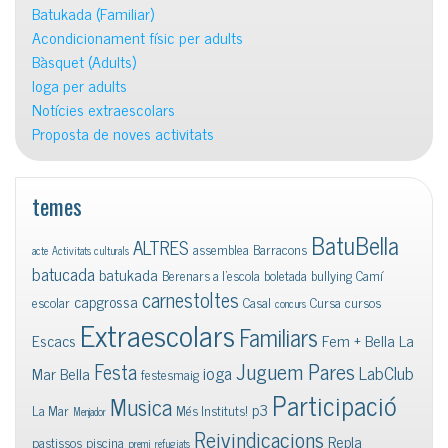
Batukada (Familiar)
Acondicionament físic per adults
Bàsquet (Adults)
Ioga per adults
Notícies extraescolars
Proposta de noves activitats
temes
BatuBella
ALTRES
assemblea
Barracons
acte
Activitats culturals
batucada
batukada
Berenars a l'escola
boletada
bullying
Camí
carnestoltes
capgrossa
escolar
Casal
Cursa
cursos
concurs
Extraescolars
Familiars
Escacs
Fem + Bella La
Juguem Pares
Festa
ioga
LabClub
Mar Bella
festesmaig
Participació
Musica
p3
La Mar
Més Instituts!
Menjador
Reivindicacions
Repla
pastissos
piscina
premi
refugiats