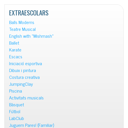
notícies
EXTRAESCOLARS
Balls Moderns
Teatre Musical
English with «Mishmash»
Ballet
Karate
Escacs
Iniciació esportiva
Dibuix i pintura
Costura creativa
JumpingClay
Piscina
Activitats musicals
Bàsquet
Fútbol
LabClub
Juguem Pares! (Familiar)