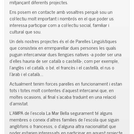
mitjançant diferents projectes.
Ens posem en contacte amb vosaltres perquè sou un
col·lectiu molt important i nombrós en el que poder us
interessa participar com a col·lectiu social, familiar i
cultural que sou.
Un dels nostres projectes és el de Parelles Lingüístiques
que consisteix en emmparellar dues persones les quals
puguin intercanviar dues llengües natives -a poder ser una
d’elles hauria de ser català o castellà-, com per exemple,
l’anglès i el català, o bé, el francès i el castellà, el rus o
l’àrab i el català….
Actualment tenim forces parelles en funcionament i estan
tots i totes molt contentes d’aquest intercanvi que, en
moltes ocasions, al final s’acaba traduint en una relació
d’amistat.
L’AMPA de l’escola La Mar Bella segurament té alguns
membres o coneix d’altres families de l’escola que siguin
anglòfons o francesos, o d’alguna altra nacionalitat que
poder estarien interessats en participar en aquest projecte