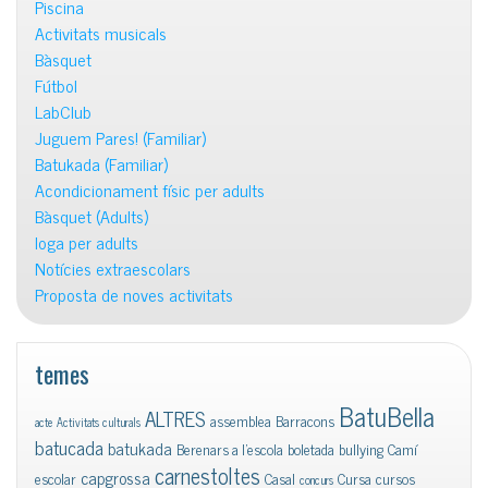
Piscina
Activitats musicals
Bàsquet
Fútbol
LabClub
Juguem Pares! (Familiar)
Batukada (Familiar)
Acondicionament físic per adults
Bàsquet (Adults)
Ioga per adults
Notícies extraescolars
Proposta de noves activitats
temes
BatuBella
ALTRES
assemblea
Barracons
acte
Activitats culturals
batucada
batukada
Berenars a l'escola
boletada
bullying
Camí
carnestoltes
capgrossa
escolar
Casal
Cursa
cursos
concurs