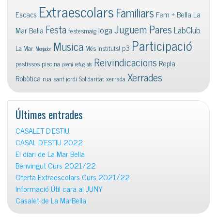
Extraescolars
Familiars
Escacs
Fem + Bella La
Juguem Pares
Festa
ioga
LabClub
Mar Bella
festesmaig
Participació
Musica
p3
La Mar
Més Instituts!
Menjador
Reivindicacions
Repla
pastissos
piscina
premi
refugiats
Xerrades
Robòtica
rua
sant jordi
Solidaritat
xerrada
Últimes entrades
CASALET D’ESTIU
CASAL D’ESTIU 2022
El diari de La Mar Bella
Benvingut Curs 2021/22
Oferta Extraescolars Curs 2021/22
Informació Útil cara al JUNY
Casalet de La MarBella