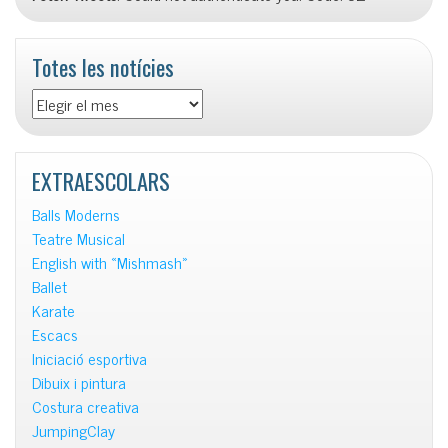
Totes les notícies
Totes
les
notícies
EXTRAESCOLARS
Balls Moderns
Teatre Musical
English with «Mishmash»
Ballet
Karate
Escacs
Iniciació esportiva
Dibuix i pintura
Costura creativa
JumpingClay