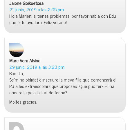
Jaione Goikoetxea
dice:
21 junio, 2019 a las 2:05 pm
Hola Marlen, si tienes problemas, por favor habla con Edu
que él te ayudará. Feliz verano!
Marc Vera Alsina
dice:
29 junio, 2019 a las 3:23 pm
Bon dia,
Se’m ha oblidat d’inscriure la meva filla que començarà el
P3 a les extraescolars que proposeu. Què puc fer? Hi ha
encara la possibilitat de fer-ho?
Moltes gràcies,