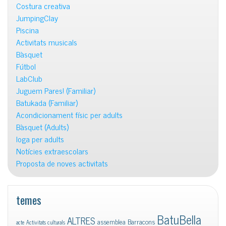
Costura creativa
JumpingClay
Piscina
Activitats musicals
Bàsquet
Fútbol
LabClub
Juguem Pares! (Familiar)
Batukada (Familiar)
Acondicionament físic per adults
Bàsquet (Adults)
Ioga per adults
Notícies extraescolars
Proposta de noves activitats
temes
BatuBella
ALTRES
assemblea
Barracons
acte
Activitats culturals