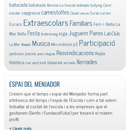
batucada
batukada
Berenars a l'escola
boletada
bullying
Camí
carnestoltes
capgrossa
escolar
Casal
Cursa
cursos
concurs
Extraescolars
Familiars
Escacs
Fem + Bella La
Juguem Pares
Festa
ioga
LabClub
Mar Bella
festesmaig
Participació
Musica
p3
La Mar
Més Instituts!
Menjador
Reivindicacions
Repla
pastissos
piscina
premi
refugiats
Xerrades
Robòtica
rua
sant jordi
Solidaritat
xerrada
ESPAI DEL MENJADOR
Creiem que el temps i espai del Menjador forma part
intrínseca del temps i l’espai de l’Escola i com a tal volem
treballar al costat de l’escola i a les empreses que el
gestionen (Senfo i FundacióFutur) per treure-li el màxim
profit.
+ Llegir més