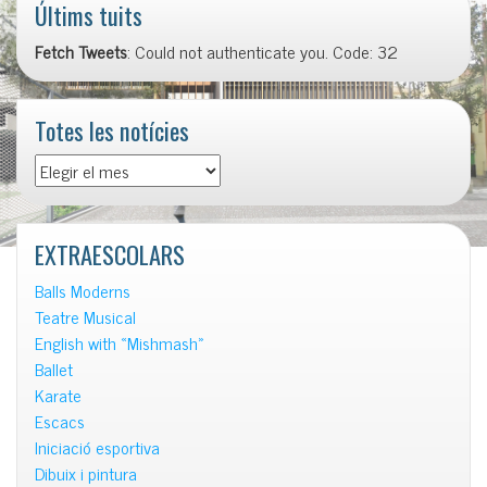
Últims tuits
Fetch Tweets
: Could not authenticate you. Code: 32
Totes les notícies
Totes
les
notícies
EXTRAESCOLARS
Balls Moderns
Teatre Musical
English with «Mishmash»
Ballet
Karate
Escacs
Iniciació esportiva
Dibuix i pintura