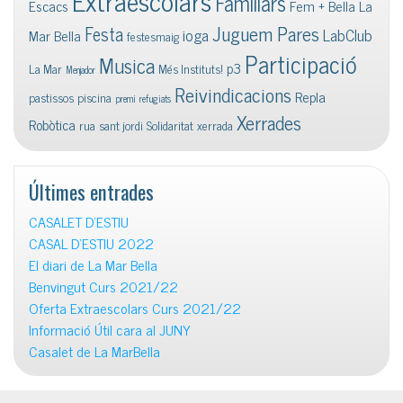
Extraescolars
Familiars
Escacs
Fem + Bella La
Juguem Pares
Festa
ioga
LabClub
Mar Bella
festesmaig
Participació
Musica
p3
La Mar
Més Instituts!
Menjador
Reivindicacions
Repla
pastissos
piscina
premi
refugiats
Xerrades
Robòtica
rua
sant jordi
Solidaritat
xerrada
Últimes entrades
CASALET D’ESTIU
CASAL D’ESTIU 2022
El diari de La Mar Bella
Benvingut Curs 2021/22
Oferta Extraescolars Curs 2021/22
Informació Útil cara al JUNY
Casalet de La MarBella