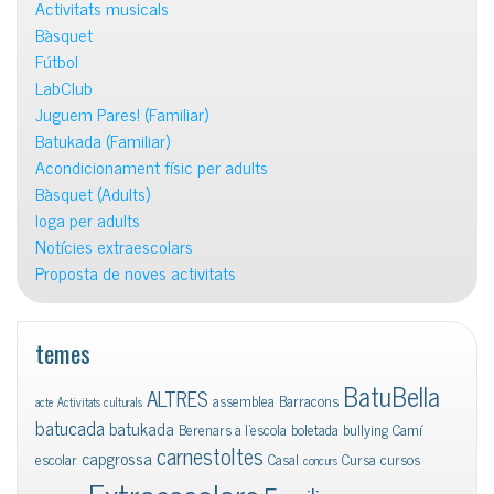
Activitats musicals
Bàsquet
Fútbol
LabClub
Juguem Pares! (Familiar)
Batukada (Familiar)
Acondicionament físic per adults
Bàsquet (Adults)
Ioga per adults
Notícies extraescolars
Proposta de noves activitats
temes
BatuBella
ALTRES
assemblea
Barracons
acte
Activitats culturals
batucada
batukada
Berenars a l'escola
boletada
bullying
Camí
carnestoltes
capgrossa
escolar
Casal
Cursa
cursos
concurs