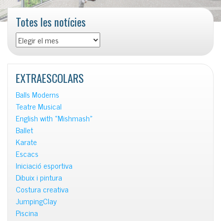
Totes les notícies
Totes
les
notícies
EXTRAESCOLARS
Balls Moderns
Teatre Musical
English with «Mishmash»
Ballet
Karate
Escacs
Iniciació esportiva
Dibuix i pintura
Costura creativa
JumpingClay
Piscina