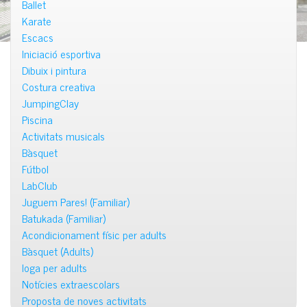
Ballet
Karate
Escacs
Iniciació esportiva
Dibuix i pintura
Costura creativa
JumpingClay
Piscina
Activitats musicals
Bàsquet
Fútbol
LabClub
Juguem Pares! (Familiar)
Batukada (Familiar)
Acondicionament físic per adults
Bàsquet (Adults)
Ioga per adults
Notícies extraescolars
Proposta de noves activitats