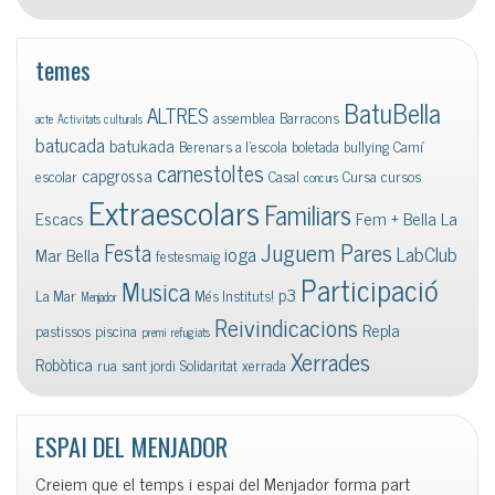
temes
BatuBella
ALTRES
assemblea
Barracons
acte
Activitats culturals
batucada
batukada
Berenars a l'escola
boletada
bullying
Camí
carnestoltes
capgrossa
escolar
Casal
Cursa
cursos
concurs
Extraescolars
Familiars
Escacs
Fem + Bella La
Juguem Pares
Festa
ioga
LabClub
Mar Bella
festesmaig
Participació
Musica
p3
La Mar
Més Instituts!
Menjador
Reivindicacions
Repla
pastissos
piscina
premi
refugiats
Xerrades
Robòtica
rua
sant jordi
Solidaritat
xerrada
ESPAI DEL MENJADOR
Creiem que el temps i espai del Menjador forma part