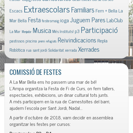
Extraescolars
Familiars
Escacs
Fem + Bella La
Juguem Pares
Festa
ioga
LabClub
Mar Bella
festesmaig
Participació
Musica
p3
La Mar
Més Instituts!
Menjador
Reivindicacions
Repla
pastissos
piscina
premi
refugiats
Xerrades
Robòtica
rua
sant jordi
Solidaritat
xerrada
COMISSIÓ DE FESTES
A La Mar Bella ens ho passem una mar de bé!
L’Ampa organitza la Festa de Fi de Curs, on fem tallers,
espectacles, exhibicions, un dinar cultural tots junts.
A més participem en la rua de Carnestoltes del barri,
ajudem l’escola per Sant Jordi, Nadal…
A partir d’octubre de 2018, vam decidir en assemblea
organitzar les festes per cursos: