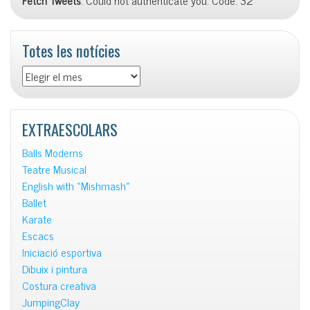
Fetch Tweets
: Could not authenticate you. Code: 32
Totes les notícies
Totes
les
notícies
EXTRAESCOLARS
Balls Moderns
Teatre Musical
English with «Mishmash»
Ballet
Karate
Escacs
Iniciació esportiva
Dibuix i pintura
Costura creativa
JumpingClay