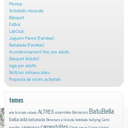
Piscina
Activitats musicals
Bàsquet
Fútbol
LabClub
Juguem Pares! (Familiar)
Batukada (Familiar)
Acondicionament físic per adults
Bàsquet (Adults)
Ioga per adults
Notícies extraescolars
Proposta de noves activitats
temes
BatuBella
ALTRES
assemblea
Barracons
acte
Activitats culturals
batucada
batukada
Berenars a l'escola
boletada
bullying
Camí
carnestoltes
capgrossa
escolar
Casal
Cursa
cursos
concurs