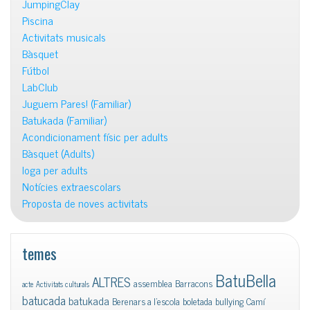
JumpingClay
Piscina
Activitats musicals
Bàsquet
Fútbol
LabClub
Juguem Pares! (Familiar)
Batukada (Familiar)
Acondicionament físic per adults
Bàsquet (Adults)
Ioga per adults
Notícies extraescolars
Proposta de noves activitats
temes
BatuBella
ALTRES
assemblea
Barracons
acte
Activitats culturals
batucada
batukada
Berenars a l'escola
boletada
bullying
Camí