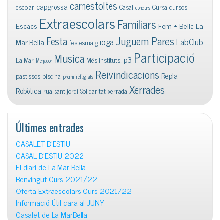
carnestoltes
capgrossa
escolar
Casal
Cursa
cursos
concurs
Extraescolars
Familiars
Escacs
Fem + Bella La
Juguem Pares
Festa
ioga
LabClub
Mar Bella
festesmaig
Participació
Musica
p3
La Mar
Més Instituts!
Menjador
Reivindicacions
Repla
pastissos
piscina
premi
refugiats
Xerrades
Robòtica
rua
sant jordi
Solidaritat
xerrada
Últimes entrades
CASALET D’ESTIU
CASAL D’ESTIU 2022
El diari de La Mar Bella
Benvingut Curs 2021/22
Oferta Extraescolars Curs 2021/22
Informació Útil cara al JUNY
Casalet de La MarBella