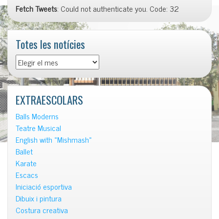
Fetch Tweets
: Could not authenticate you. Code: 32
Totes les notícies
Totes
les
notícies
EXTRAESCOLARS
Balls Moderns
Teatre Musical
English with «Mishmash»
Ballet
Karate
Escacs
Iniciació esportiva
Dibuix i pintura
Costura creativa