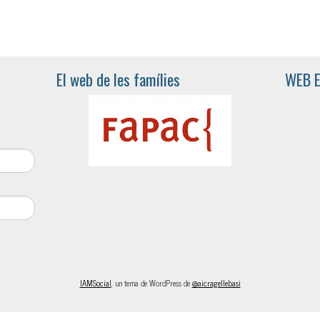
El web de les famílies
WEB 
IAMSocial
, un tema de WordPress de
@aicragellebasi