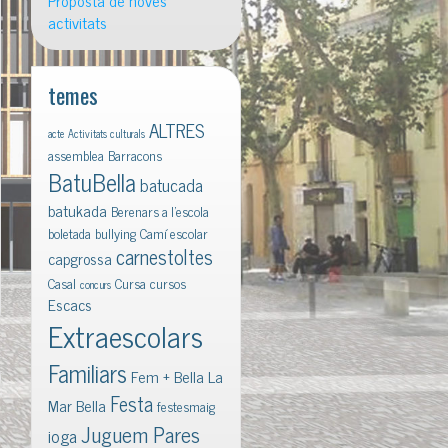
Proposta de noves
activitats
temes
ALTRES
acte
Activitats culturals
assemblea
Barracons
BatuBella
batucada
batukada
Berenars a l'escola
boletada
bullying
Camí escolar
carnestoltes
capgrossa
Casal
Cursa
cursos
concurs
Escacs
Extraescolars
Familiars
Fem + Bella La
Festa
Mar Bella
festesmaig
Juguem Pares
ioga