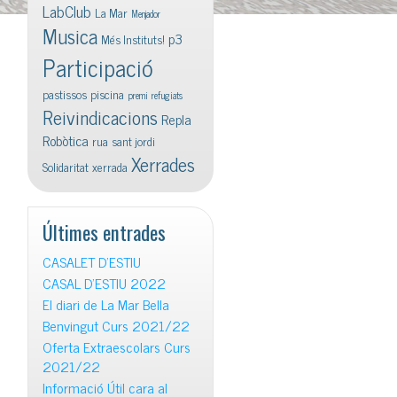
LabClub
La Mar
Menjador
Musica
p3
Més Instituts!
Participació
pastissos
piscina
premi
refugiats
Reivindicacions
Repla
Robòtica
rua
sant jordi
Xerrades
Solidaritat
xerrada
Últimes entrades
CASALET D’ESTIU
CASAL D’ESTIU 2022
El diari de La Mar Bella
Benvingut Curs 2021/22
Oferta Extraescolars Curs
2021/22
Informació Útil cara al