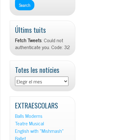
Últims tuits
Fetch Tweets
: Could not
authenticate you. Code: 32
Totes les notícies
Totes
les
notícies
EXTRAESCOLARS
Balls Moderns
Teatre Musical
English with «Mishmash»
Ballet