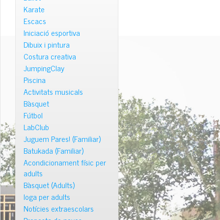
Karate
Escacs
Iniciació esportiva
Dibuix i pintura
Costura creativa
JumpingClay
Piscina
Activitats musicals
Bàsquet
Fútbol
LabClub
Juguem Pares! (Familiar)
Batukada (Familiar)
Acondicionament físic per
adults
Bàsquet (Adults)
Ioga per adults
Notícies extraescolars