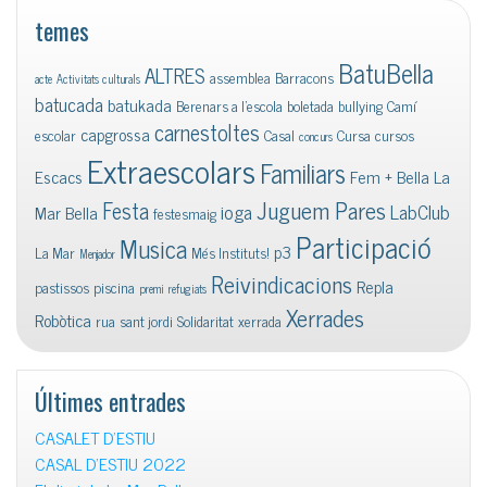
temes
BatuBella
ALTRES
assemblea
Barracons
acte
Activitats culturals
batucada
batukada
Berenars a l'escola
boletada
bullying
Camí
carnestoltes
capgrossa
escolar
Casal
Cursa
cursos
concurs
Extraescolars
Familiars
Escacs
Fem + Bella La
Juguem Pares
Festa
ioga
LabClub
Mar Bella
festesmaig
Participació
Musica
p3
La Mar
Més Instituts!
Menjador
Reivindicacions
Repla
pastissos
piscina
premi
refugiats
Xerrades
Robòtica
rua
sant jordi
Solidaritat
xerrada
Últimes entrades
CASALET D’ESTIU
CASAL D’ESTIU 2022