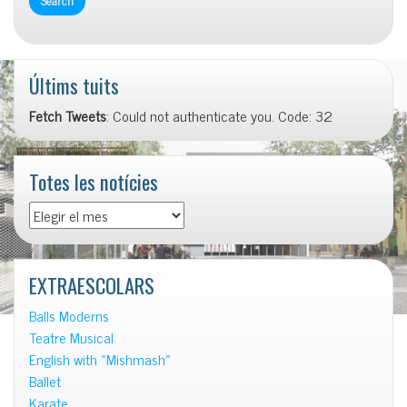
Últims tuits
Fetch Tweets
: Could not authenticate you. Code: 32
Totes les notícies
Totes
les
notícies
EXTRAESCOLARS
Balls Moderns
Teatre Musical
English with «Mishmash»
Ballet
Karate