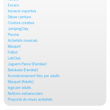
Escacs
Iniciació esportiva
Dibuix i pintura
Costura creativa
JumpingClay
Piscina
Activitats musicals
Bàsquet
Fútbol
LabClub
Juguem Pares! (Familiar)
Batukada (Familiar)
Acondicionament físic per adults
Bàsquet (Adults)
Ioga per adults
Notícies extraescolars
Proposta de noves activitats