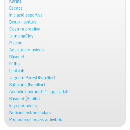
Karate
Escacs
Iniciació esportiva
Dibuix i pintura
Costura creativa
JumpingClay
Piscina
Activitats musicals
Bàsquet
Fútbol
LabClub
Juguem Pares! (Familiar)
Batukada (Familiar)
Acondicionament físic per adults
Bàsquet (Adults)
Ioga per adults
Notícies extraescolars
Proposta de noves activitats