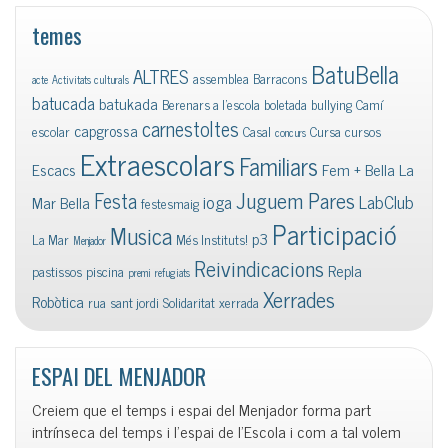
temes
BatuBella
ALTRES
assemblea
Barracons
acte
Activitats culturals
batucada
batukada
Berenars a l'escola
boletada
bullying
Camí
carnestoltes
capgrossa
escolar
Casal
Cursa
cursos
concurs
Extraescolars
Familiars
Escacs
Fem + Bella La
Juguem Pares
Festa
ioga
LabClub
Mar Bella
festesmaig
Participació
Musica
p3
La Mar
Més Instituts!
Menjador
Reivindicacions
Repla
pastissos
piscina
premi
refugiats
Xerrades
Robòtica
rua
sant jordi
Solidaritat
xerrada
ESPAI DEL MENJADOR
Creiem que el temps i espai del Menjador forma part
intrínseca del temps i l’espai de l’Escola i com a tal volem