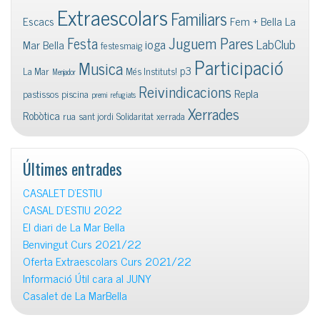
Extraescolars
Familiars
Escacs
Fem + Bella La
Juguem Pares
Festa
ioga
LabClub
Mar Bella
festesmaig
Participació
Musica
p3
La Mar
Més Instituts!
Menjador
Reivindicacions
Repla
pastissos
piscina
premi
refugiats
Xerrades
Robòtica
rua
sant jordi
Solidaritat
xerrada
Últimes entrades
CASALET D’ESTIU
CASAL D’ESTIU 2022
El diari de La Mar Bella
Benvingut Curs 2021/22
Oferta Extraescolars Curs 2021/22
Informació Útil cara al JUNY
Casalet de La MarBella