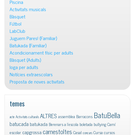
Piscina
Activitats musicals
Bàsquet
Fútbol
LabClub
Juguem Pares! (Familiar)
Batukada (Familiar)
Acondicionament físic per adults
Bàsquet (Adults)
Ioga per adults
Notícies extraescolars
Proposta de noves activitats
temes
BatuBella
ALTRES
assemblea
Barracons
acte
Activitats culturals
batucada
batukada
Berenars a l'escola
boletada
bullying
Camí
carnestoltes
capgrossa
escolar
Casal
Cursa
cursos
concurs