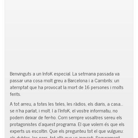
Benvinguts a un InfoK especial. La setmana passada va
passar una cosa molt greu a Barcelona i a Cambrils: un
atemptat que ha provocat la mort de 16 persones i molts
ferits.
A tot arreu, a totes les teles, les ràdios, els diaris, a casa…
se n’ha parlat, i molt. I a l’InfoK, el vostre informatiu, no
podem deixar de fer-ho. Com sempre vosaltres sereu els
protagonistes d’aquest programa. El que volem és que els
experts us escoltin. Que els pregunteu tot el que vulgueu:
els dubtes, les pors, tot allò que us inquieti. Segurament,