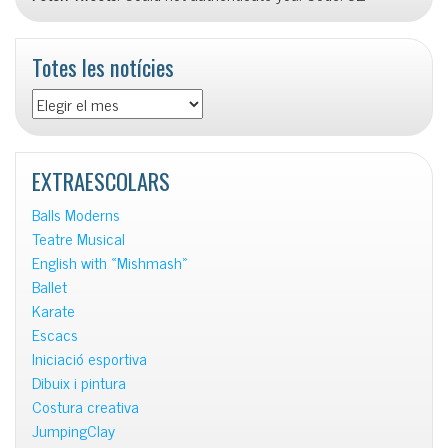
Totes les notícies
Totes
les
notícies
EXTRAESCOLARS
Balls Moderns
Teatre Musical
English with «Mishmash»
Ballet
Karate
Escacs
Iniciació esportiva
Dibuix i pintura
Costura creativa
JumpingClay