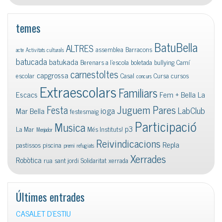
temes
BatuBella
ALTRES
assemblea
Barracons
acte
Activitats culturals
batucada
batukada
Berenars a l'escola
boletada
bullying
Camí
carnestoltes
capgrossa
escolar
Casal
Cursa
cursos
concurs
Extraescolars
Familiars
Escacs
Fem + Bella La
Juguem Pares
Festa
ioga
LabClub
Mar Bella
festesmaig
Participació
Musica
p3
La Mar
Més Instituts!
Menjador
Reivindicacions
Repla
pastissos
piscina
premi
refugiats
Xerrades
Robòtica
rua
sant jordi
Solidaritat
xerrada
Últimes entrades
CASALET D’ESTIU