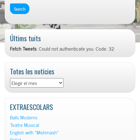
Últims tuits
Fetch Tweets
: Could not authenticate you. Code: 32
Totes les notícies
Totes
les
notícies
EXTRAESCOLARS
Balls Moderns
Teatre Musical
English with «Mishmash»
Ballet