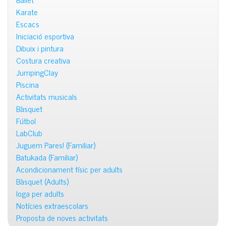
Karate
Escacs
Iniciació esportiva
Dibuix i pintura
Costura creativa
JumpingClay
Piscina
Activitats musicals
Bàsquet
Fútbol
LabClub
Juguem Pares! (Familiar)
Batukada (Familiar)
Acondicionament físic per adults
Bàsquet (Adults)
Ioga per adults
Notícies extraescolars
Proposta de noves activitats