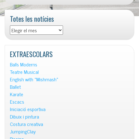
Totes les notícies
Totes
les
notícies
EXTRAESCOLARS
Balls Moderns
Teatre Musical
English with «Mishmash»
Ballet
Karate
Escacs
Iniciació esportiva
Dibuix i pintura
Costura creativa
JumpingClay
Piscina