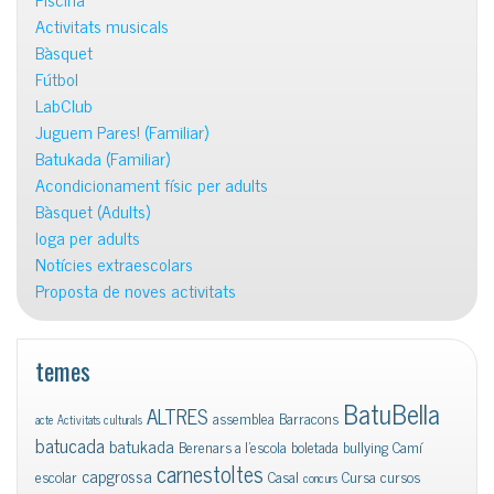
Activitats musicals
Bàsquet
Fútbol
LabClub
Juguem Pares! (Familiar)
Batukada (Familiar)
Acondicionament físic per adults
Bàsquet (Adults)
Ioga per adults
Notícies extraescolars
Proposta de noves activitats
temes
BatuBella
ALTRES
assemblea
Barracons
acte
Activitats culturals
batucada
batukada
Berenars a l'escola
boletada
bullying
Camí
carnestoltes
capgrossa
escolar
Casal
Cursa
cursos
concurs