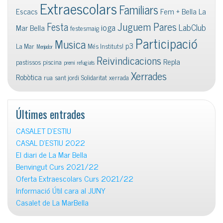
Extraescolars
Familiars
Escacs
Fem + Bella La
Juguem Pares
Festa
ioga
LabClub
Mar Bella
festesmaig
Participació
Musica
p3
La Mar
Més Instituts!
Menjador
Reivindicacions
Repla
pastissos
piscina
premi
refugiats
Xerrades
Robòtica
rua
sant jordi
Solidaritat
xerrada
Últimes entrades
CASALET D’ESTIU
CASAL D’ESTIU 2022
El diari de La Mar Bella
Benvingut Curs 2021/22
Oferta Extraescolars Curs 2021/22
Informació Útil cara al JUNY
Casalet de La MarBella