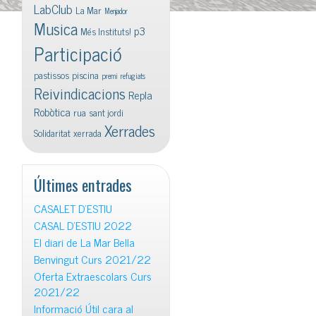
LabClub
La Mar
Menjador
Musica
p3
Més Instituts!
Participació
pastissos
piscina
premi
refugiats
Reivindicacions
Repla
Robòtica
rua
sant jordi
Xerrades
Solidaritat
xerrada
Últimes entrades
CASALET D’ESTIU
CASAL D’ESTIU 2022
El diari de La Mar Bella
Benvingut Curs 2021/22
Oferta Extraescolars Curs
2021/22
Informació Útil cara al