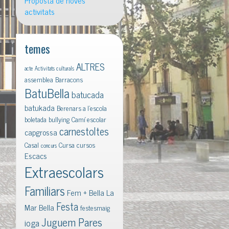
Proposta de noves
activitats
temes
ALTRES
acte
Activitats culturals
assemblea
Barracons
BatuBella
batucada
batukada
Berenars a l'escola
boletada
bullying
Camí escolar
carnestoltes
capgrossa
Casal
Cursa
cursos
concurs
Escacs
Extraescolars
Familiars
Fem + Bella La
Festa
Mar Bella
festesmaig
Juguem Pares
ioga