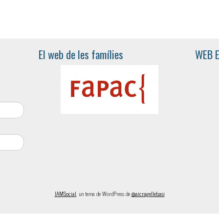
El web de les famílies
WEB 
IAMSocial
, un tema de WordPress de
@aicragellebasi