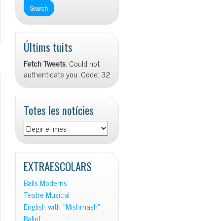
Últims tuits
Fetch Tweets
: Could not
authenticate you. Code: 32
Totes les notícies
Totes
les
notícies
EXTRAESCOLARS
Balls Moderns
Teatre Musical
English with «Mishmash»
Ballet