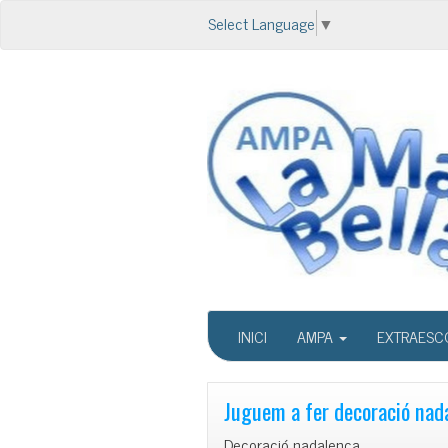
Select Language
▼
INICI
AMPA
EXTRAESC
Juguem a fer decoració nad
Decoració nadalenca