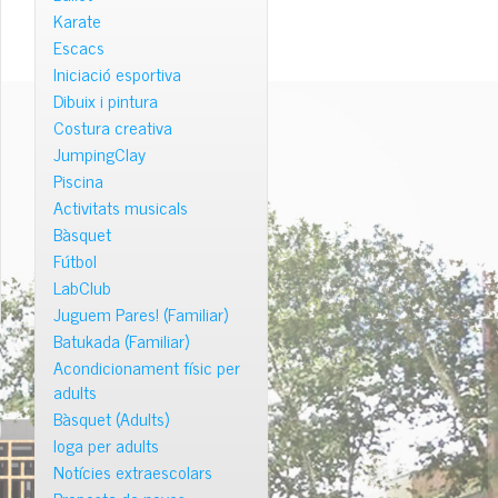
Karate
Escacs
Iniciació esportiva
Dibuix i pintura
Costura creativa
JumpingClay
Piscina
Activitats musicals
Bàsquet
Fútbol
LabClub
Juguem Pares! (Familiar)
Batukada (Familiar)
Acondicionament físic per
adults
Bàsquet (Adults)
Ioga per adults
Notícies extraescolars