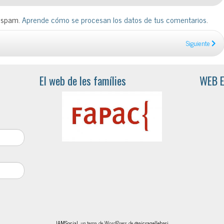
l spam.
Aprende cómo se procesan los datos de tus comentarios
.
Siguiente
El web de les famílies
WEB 
IAMSocial
, un tema de WordPress de
@aicragellebasi