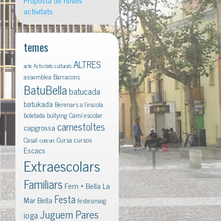
Proposta de noves
activitats
temes
ALTRES
acte
Activitats culturals
assemblea
Barracons
BatuBella
batucada
batukada
Berenars a l'escola
boletada
bullying
Camí escolar
carnestoltes
capgrossa
Casal
Cursa
cursos
concurs
Escacs
Extraescolars
Familiars
Fem + Bella La
Festa
Mar Bella
festesmaig
Juguem Pares
ioga