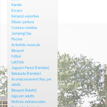
Karate
Escacs
Iniciació esportiva
Dibuix i pintura
Costura creativa
JumpingClay
Piscina
Activitats musicals
Bàsquet
Fútbol
LabClub
Juguem Pares! (Familiar)
Batukada (Familiar)
Acondicionament físic per
adults
Bàsquet (Adults)
Ioga per adults
Notícies extraescolars