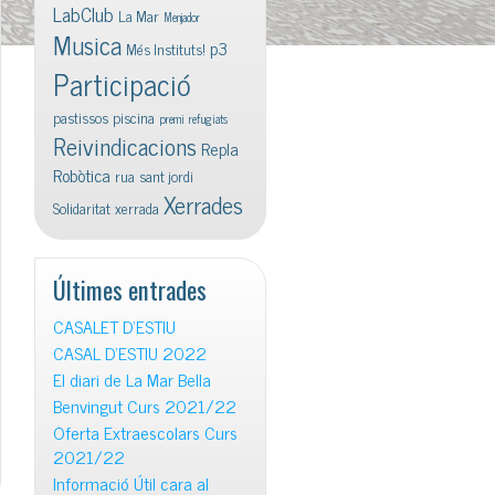
LabClub
La Mar
Menjador
Musica
p3
Més Instituts!
Participació
pastissos
piscina
premi
refugiats
Reivindicacions
Repla
Robòtica
rua
sant jordi
Xerrades
Solidaritat
xerrada
Últimes entrades
CASALET D’ESTIU
CASAL D’ESTIU 2022
El diari de La Mar Bella
Benvingut Curs 2021/22
Oferta Extraescolars Curs
2021/22
Informació Útil cara al