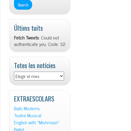
Últims tuits
Fetch Tweets
: Could not
authenticate you. Code: 32
Totes les notícies
Totes
les
notícies
EXTRAESCOLARS
Balls Moderns
Teatre Musical
English with «Mishmash»
Ballet