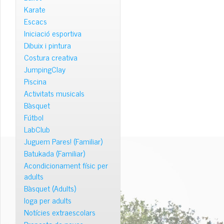
Karate
Escacs
Iniciació esportiva
Dibuix i pintura
Costura creativa
JumpingClay
Piscina
Activitats musicals
Bàsquet
Fútbol
LabClub
Juguem Pares! (Familiar)
Batukada (Familiar)
Acondicionament físic per
adults
Bàsquet (Adults)
Ioga per adults
Notícies extraescolars