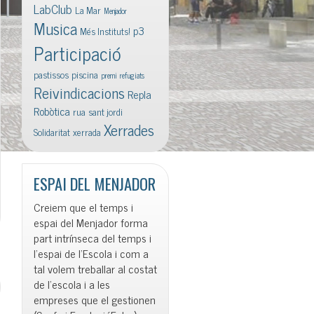
LabClub
La Mar
Menjador
Musica
p3
Més Instituts!
Participació
pastissos
piscina
premi
refugiats
Reivindicacions
Repla
Robòtica
rua
sant jordi
Xerrades
Solidaritat
xerrada
ESPAI DEL MENJADOR
Creiem que el temps i
espai del Menjador forma
part intrínseca del temps i
l’espai de l’Escola i com a
tal volem treballar al costat
de l’escola i a les
empreses que el gestionen