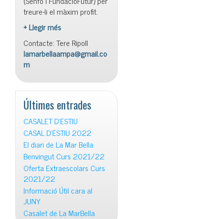
(Senfo i FundacióFutur) per
treure-li el màxim profit.
+ Llegir més
Contacte: Tere Ripoll
lamarbellaampa@gmail.co
m
Últimes entrades
CASALET D’ESTIU
CASAL D’ESTIU 2022
El diari de La Mar Bella
Benvingut Curs 2021/22
Oferta Extraescolars Curs
2021/22
Informació Útil cara al
JUNY
Casalet de La MarBella