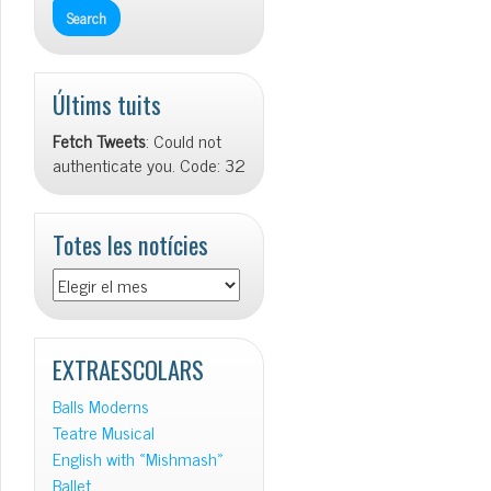
Últims tuits
Fetch Tweets
: Could not
authenticate you. Code: 32
Totes les notícies
Totes
les
notícies
EXTRAESCOLARS
Balls Moderns
Teatre Musical
English with «Mishmash»
Ballet