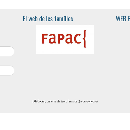
El web de les famílies
WEB 
IAMSocial
, un tema de WordPress de
@aicragellebasi