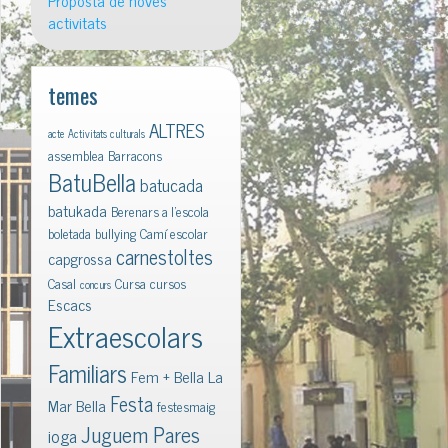
Proposta de noves
activitats
temes
ALTRES
acte
Activitats culturals
assemblea
Barracons
BatuBella
batucada
batukada
Berenars a l'escola
boletada
bullying
Camí escolar
carnestoltes
capgrossa
Casal
Cursa
cursos
concurs
Escacs
Extraescolars
Familiars
Fem + Bella La
Festa
Mar Bella
festesmaig
Juguem Pares
ioga