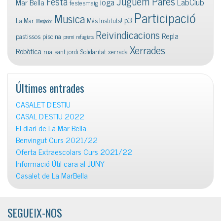
Juguem Pares
Festa
ioga
LabClub
Mar Bella
festesmaig
Participació
Musica
p3
La Mar
Més Instituts!
Menjador
Reivindicacions
Repla
pastissos
piscina
premi
refugiats
Xerrades
Robòtica
rua
sant jordi
Solidaritat
xerrada
Últimes entrades
CASALET D’ESTIU
CASAL D’ESTIU 2022
El diari de La Mar Bella
Benvingut Curs 2021/22
Oferta Extraescolars Curs 2021/22
Informació Útil cara al JUNY
Casalet de La MarBella
SEGUEIX-NOS