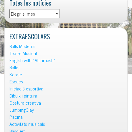
Totes les notícies
Totes
les
notícies
EXTRAESCOLARS
Balls Moderns
Teatre Musical
English with «Mishmash»
Ballet
Karate
Escacs
Iniciació esportiva
Dibuix i pintura
Costura creativa
JumpingClay
Piscina
Activitats musicals
Bàsquet