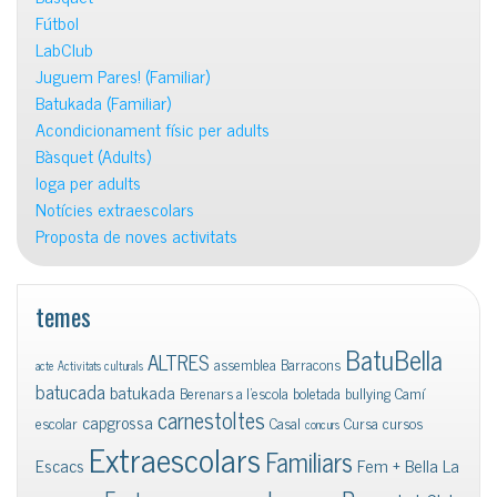
Fútbol
LabClub
Juguem Pares! (Familiar)
Batukada (Familiar)
Acondicionament físic per adults
Bàsquet (Adults)
Ioga per adults
Notícies extraescolars
Proposta de noves activitats
temes
BatuBella
ALTRES
assemblea
Barracons
acte
Activitats culturals
batucada
batukada
Berenars a l'escola
boletada
bullying
Camí
carnestoltes
capgrossa
escolar
Casal
Cursa
cursos
concurs
Extraescolars
Familiars
Escacs
Fem + Bella La