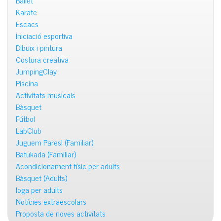
Ballet
Karate
Escacs
Iniciació esportiva
Dibuix i pintura
Costura creativa
JumpingClay
Piscina
Activitats musicals
Bàsquet
Fútbol
LabClub
Juguem Pares! (Familiar)
Batukada (Familiar)
Acondicionament físic per adults
Bàsquet (Adults)
Ioga per adults
Notícies extraescolars
Proposta de noves activitats