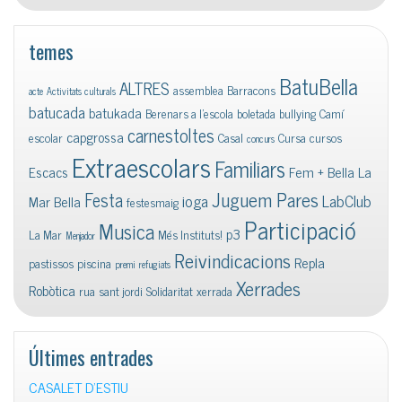
temes
BatuBella
ALTRES
assemblea
Barracons
acte
Activitats culturals
batucada
batukada
Berenars a l'escola
boletada
bullying
Camí
carnestoltes
capgrossa
escolar
Casal
Cursa
cursos
concurs
Extraescolars
Familiars
Escacs
Fem + Bella La
Juguem Pares
Festa
ioga
LabClub
Mar Bella
festesmaig
Participació
Musica
p3
La Mar
Més Instituts!
Menjador
Reivindicacions
Repla
pastissos
piscina
premi
refugiats
Xerrades
Robòtica
rua
sant jordi
Solidaritat
xerrada
Últimes entrades
CASALET D’ESTIU