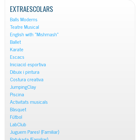
EXTRAESCOLARS
Balls Moderns
Teatre Musical
English with «Mishmash»
Ballet
Karate
Escacs
Iniciació esportiva
Dibuix i pintura
Costura creativa
JumpingClay
Piscina
Activitats musicals
Bàsquet
Fútbol
LabClub
Juguem Pares! (Familiar)
Batukada (Familiar)