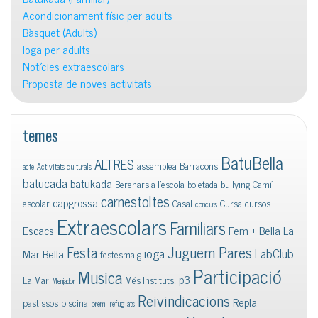
Acondicionament físic per adults
Bàsquet (Adults)
Ioga per adults
Notícies extraescolars
Proposta de noves activitats
temes
BatuBella
ALTRES
assemblea
Barracons
acte
Activitats culturals
batucada
batukada
Berenars a l'escola
boletada
bullying
Camí
carnestoltes
capgrossa
escolar
Casal
Cursa
cursos
concurs
Extraescolars
Familiars
Escacs
Fem + Bella La
Juguem Pares
Festa
ioga
LabClub
Mar Bella
festesmaig
Participació
Musica
p3
La Mar
Més Instituts!
Menjador
Reivindicacions
Repla
pastissos
piscina
premi
refugiats