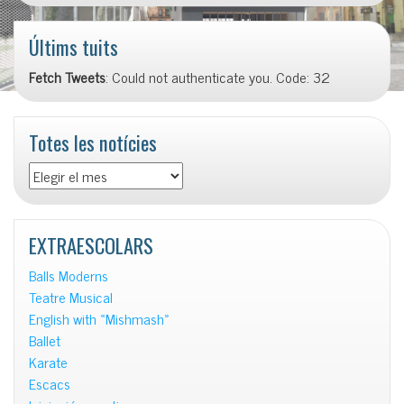
Últims tuits
Fetch Tweets
: Could not authenticate you. Code: 32
Totes les notícies
Totes
les
notícies
EXTRAESCOLARS
Balls Moderns
Teatre Musical
English with «Mishmash»
Ballet
Karate
Escacs