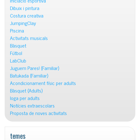
Iniciació esportiva
Dibuix i pintura
Costura creativa
JumpingClay
Piscina
Activitats musicals
Bàsquet
Fútbol
LabClub
Juguem Pares! (Familiar)
Batukada (Familiar)
Acondicionament físic per adults
Bàsquet (Adults)
Ioga per adults
Notícies extraescolars
Proposta de noves activitats
temes