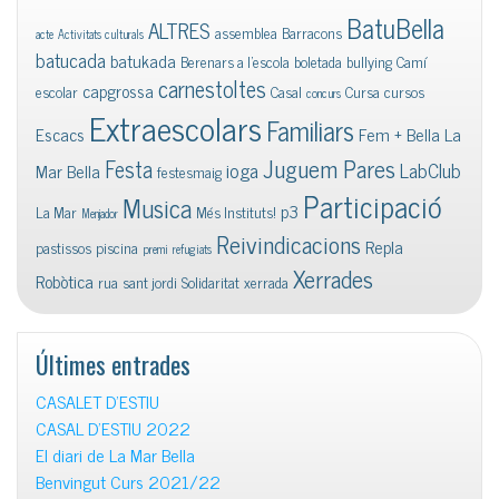
BatuBella
ALTRES
assemblea
Barracons
acte
Activitats culturals
batucada
batukada
Berenars a l'escola
boletada
bullying
Camí
carnestoltes
capgrossa
escolar
Casal
Cursa
cursos
concurs
Extraescolars
Familiars
Escacs
Fem + Bella La
Juguem Pares
Festa
ioga
LabClub
Mar Bella
festesmaig
Participació
Musica
p3
La Mar
Més Instituts!
Menjador
Reivindicacions
Repla
pastissos
piscina
premi
refugiats
Xerrades
Robòtica
rua
sant jordi
Solidaritat
xerrada
Últimes entrades
CASALET D’ESTIU
CASAL D’ESTIU 2022
El diari de La Mar Bella
Benvingut Curs 2021/22