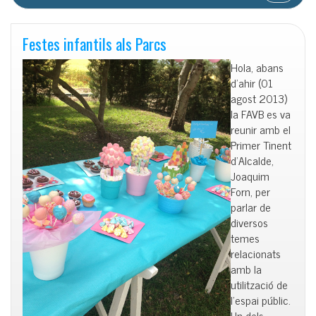
Festes infantils als Parcs
Hola, abans
d’ahir (01
agost 2013)
la FAVB es va
reunir amb el
Primer Tinent
d’Alcalde,
Joaquim
Forn, per
parlar de
diversos
temes
relacionats
amb la
utilització de
l’espai públic.
Un dels