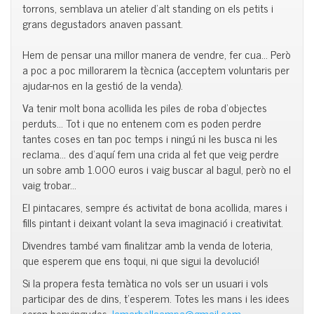
torrons, semblava un
atelier
d’alt
standing
on els petits i
grans degustadors anaven passant.
Hem de pensar una millor manera de vendre, fer cua… Però
a poc a poc millorarem la tècnica (acceptem voluntaris per
ajudar-nos en la gestió de la venda).
Va tenir molt bona acollida les piles de roba d’objectes
perduts… Tot i que no entenem com es poden perdre
tantes coses en tan poc temps i ningú ni les busca ni les
reclama… des d’aquí fem una crida al fet que veig perdre
un sobre amb 1.000 euros i vaig buscar al bagul, però no el
vaig trobar…
El
pintacares
, sempre és activitat de bona acollida, mares i
fills pintant i deixant volant la seva imaginació i creativitat.
Divendres també vam finalitzar amb la venda de loteria,
que esperem que ens toqui, ni que sigui la devolució!
Si la propera festa temàtica no vols ser un usuari i vols
participar des de dins, t’esperem. Totes les mans i les idees
seran benvingudes.
lamarbellaampa@gmail.com