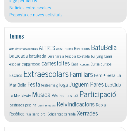
Ioga per adults
Notícies extraescolars
Proposta de noves activitats
temes
BatuBella
ALTRES
assemblea
Barracons
acte
Activitats culturals
batucada
batukada
Berenars a l'escola
boletada
bullying
Camí
carnestoltes
capgrossa
escolar
Casal
Cursa
cursos
concurs
Extraescolars
Familiars
Escacs
Fem + Bella La
Juguem Pares
Festa
ioga
LabClub
Mar Bella
festesmaig
Participació
Musica
p3
La Mar
Més Instituts!
Menjador
Reivindicacions
Repla
pastissos
piscina
premi
refugiats
Xerrades
Robòtica
rua
sant jordi
Solidaritat
xerrada