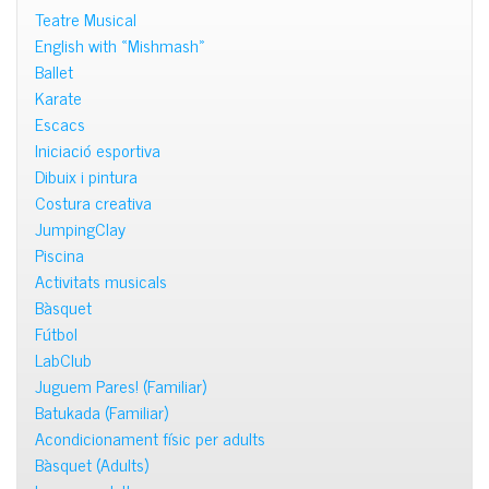
Teatre Musical
English with «Mishmash»
Ballet
Karate
Escacs
Iniciació esportiva
Dibuix i pintura
Costura creativa
JumpingClay
Piscina
Activitats musicals
Bàsquet
Fútbol
LabClub
Juguem Pares! (Familiar)
Batukada (Familiar)
Acondicionament físic per adults
Bàsquet (Adults)