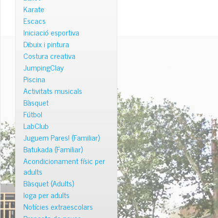
Karate
Escacs
Iniciació esportiva
Dibuix i pintura
Costura creativa
JumpingClay
Piscina
Activitats musicals
Bàsquet
Fútbol
LabClub
Juguem Pares! (Familiar)
Batukada (Familiar)
Acondicionament físic per
adults
Bàsquet (Adults)
Ioga per adults
Notícies extraescolars