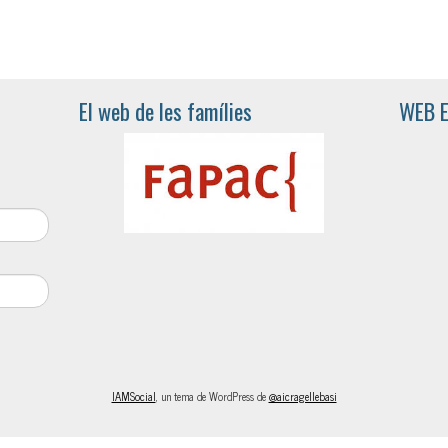
El web de les famílies
WEB 
IAMSocial
, un tema de WordPress de
@aicragellebasi