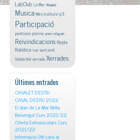
LabClub
La Mar
Menjador
Musica
p3
Més Instituts!
Participació
pastissos
piscina
premi
refugiats
Reivindicacions
Repla
Robòtica
rua
sant jordi
Xerrades
Solidaritat
xerrada
Últimes entrades
CASALET D’ESTIU
CASAL D’ESTIU 2022
El diari de La Mar Bella
Benvingut Curs 2021/22
Oferta Extraescolars Curs
2021/22
Informació Útil cara al