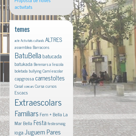
Proposta de noves
activitats
temes
ALTRES
acte
Activitats culturals
assemblea
Barracons
BatuBella
batucada
batukada
Berenars a l'escola
boletada
bullying
Camí escolar
carnestoltes
capgrossa
Casal
Cursa
cursos
concurs
Escacs
Extraescolars
Familiars
Fem + Bella La
Festa
Mar Bella
festesmaig
Juguem Pares
ioga