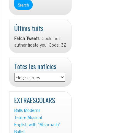
Últims tuits
Fetch Tweets
: Could not
authenticate you. Code: 32
Totes les notícies
Totes
les
notícies
EXTRAESCOLARS
Balls Moderns
Teatre Musical
English with «Mishmash»
Ballet