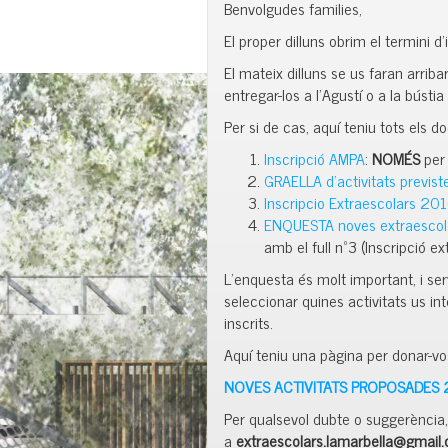
Benvolgudes families,
El proper dilluns obrim el termini 
El mateix dilluns se us faran arribar 
entregar-los a l’Agustí o a la bústia
Per si de cas, aquí teniu tots els 
Inscripció AMPA
:
NOMÉS
per 
GRAELLA d’activitats previ
Inscripcio Extraescolars 2
ENQUESTA noves extraesco
amb el full nº3 (Inscripció ex
L’enquesta és molt important, i serv
seleccionar quines activitats us in
inscrits.
Aquí teniu una pàgina per donar-vo
NOVES ACTIVITATS PROPOSADES 
Per qualsevol dubte o suggerència
a
extraescolars.lamarbella@gmail