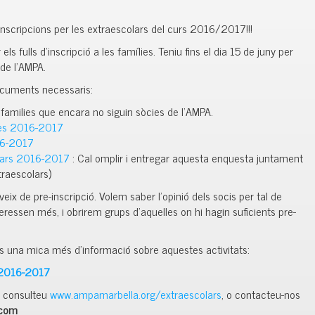
d’inscripcions per les extraescolars del curs 2016/2017!!!
els fulls d’inscripció a les famílies. Teniu fins el dia 15 de juny per
 de l’AMPA.
documents necessaris:
families que encara no siguin sòcies de l’AMPA.
stes 2016-2017
016-2017
lars 2016-2017
: Cal omplir i entregar aquesta enquesta juntament
traescolars)
eix de pre-inscripció. Volem saber l’opinió dels socis per tal de
teressen més, i obrirem grups d’aquelles on hi hagin suficients pre-
s una mica més d’informació sobre aquestes activitats:
2016-2017
, consulteu
www.ampamarbella.org/extraescolars
, o contacteu-nos
.com