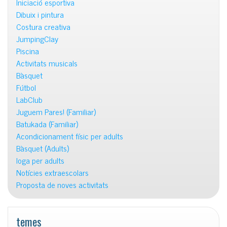
Iniciació esportiva
Dibuix i pintura
Costura creativa
JumpingClay
Piscina
Activitats musicals
Bàsquet
Fútbol
LabClub
Juguem Pares! (Familiar)
Batukada (Familiar)
Acondicionament físic per adults
Bàsquet (Adults)
Ioga per adults
Notícies extraescolars
Proposta de noves activitats
temes