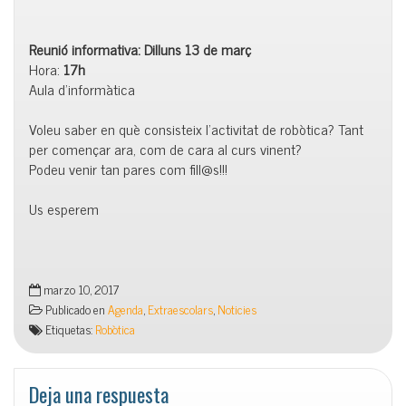
Reunió informativa: Dilluns 13 de març
Hora:
17h
Aula d’informàtica
Voleu saber en què consisteix l’activitat de robòtica? Tant
per començar ara, com de cara al curs vinent?
Podeu venir tan pares com fill@s!!!
Us esperem
marzo 10, 2017
Publicado en
Agenda
,
Extraescolars
,
Noticies
Etiquetas:
Robòtica
Deja una respuesta