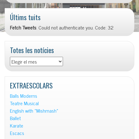
Últims tuits
Fetch Tweets
: Could not authenticate you. Code: 32
Totes les notícies
Totes
les
notícies
EXTRAESCOLARS
Balls Moderns
Teatre Musical
English with «Mishmash»
Ballet
Karate
Escacs