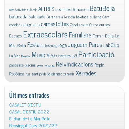
BatuBella
ALTRES
assemblea
Barracons
acte
Activitats culturals
batucada
batukada
Berenars a l'escola
boletada
bullying
Camí
carnestoltes
capgrossa
escolar
Casal
Cursa
cursos
concurs
Extraescolars
Familiars
Escacs
Fem + Bella La
Juguem Pares
Festa
ioga
LabClub
Mar Bella
festesmaig
Participació
Musica
p3
La Mar
Més Instituts!
Menjador
Reivindicacions
Repla
pastissos
piscina
premi
refugiats
Xerrades
Robòtica
rua
sant jordi
Solidaritat
xerrada
Últimes entrades
CASALET D’ESTIU
CASAL D’ESTIU 2022
El diari de La Mar Bella
Benvingut Curs 2021/22