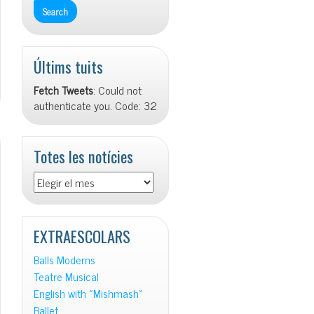
Últims tuits
Fetch Tweets
: Could not
authenticate you. Code: 32
Totes les notícies
Totes
les
notícies
EXTRAESCOLARS
Balls Moderns
Teatre Musical
English with «Mishmash»
Ballet