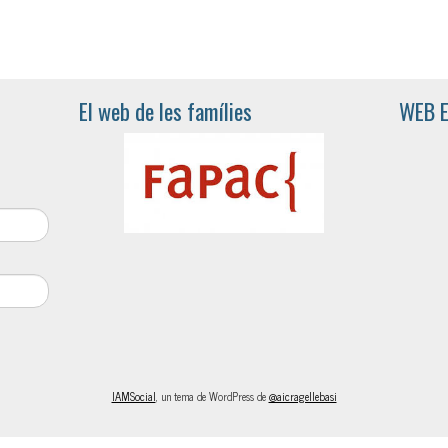
El web de les famílies
WEB 
IAMSocial
, un tema de WordPress de
@aicragellebasi