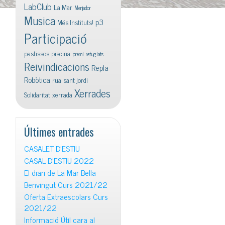
LabClub
La Mar
Menjador
Musica
p3
Més Instituts!
Participació
pastissos
piscina
premi
refugiats
Reivindicacions
Repla
Robòtica
rua
sant jordi
Xerrades
Solidaritat
xerrada
Últimes entrades
CASALET D’ESTIU
CASAL D’ESTIU 2022
El diari de La Mar Bella
Benvingut Curs 2021/22
Oferta Extraescolars Curs
2021/22
Informació Útil cara al