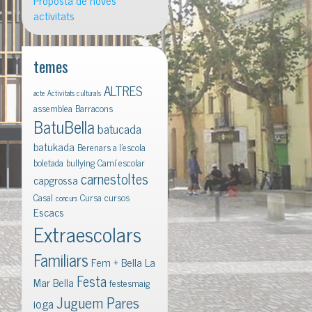
Proposta de noves
activitats
temes
ALTRES
acte
Activitats culturals
assemblea
Barracons
BatuBella
batucada
batukada
Berenars a l'escola
boletada
bullying
Camí escolar
carnestoltes
capgrossa
Casal
Cursa
cursos
concurs
Escacs
Extraescolars
Familiars
Fem + Bella La
Festa
Mar Bella
festesmaig
Juguem Pares
ioga