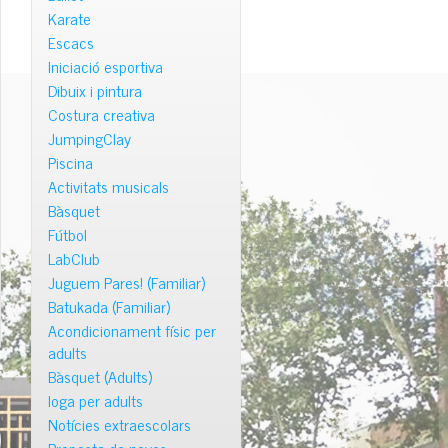
Karate
Escacs
Iniciació esportiva
Dibuix i pintura
Costura creativa
JumpingClay
Piscina
Activitats musicals
Bàsquet
Fútbol
LabClub
Juguem Pares! (Familiar)
Batukada (Familiar)
Acondicionament físic per
adults
Bàsquet (Adults)
Ioga per adults
Notícies extraescolars